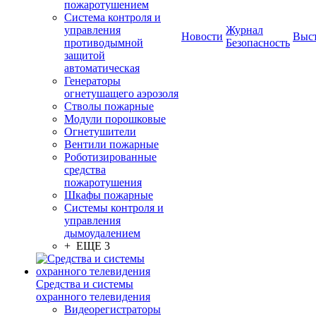
пожаротушением
Система контроля и
управления
Журнал
Новости
Выс
противодымной
Безопасность
защитой
автоматическая
Генераторы
огнетушащего аэрозоля
Стволы пожарные
Модули порошковые
Огнетушители
Вентили пожарные
Роботизированные
средства
пожаротушения
Шкафы пожарные
Системы контроля и
управления
дымоудалением
+ ЕЩЕ 3
Средства и системы
охранного телевидения
Видеорегистраторы