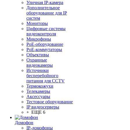
Уличная IP-камера
Дополнительное
оборудование для IP
систем
Мониторы
Цифровые системы
видеоконтроля
Микрофоны
PoE-оборудование
PoE-коммутаторы
Объективы
Охранные
видеокамеры
Источники
бесперебойного
питания для CCTV
Термокожухи
Телекамеры
Аксессуары
Тестовое оборудование
IP видеосерверы
+ ЕЩЕ 6
Домофон
IP-домофоны