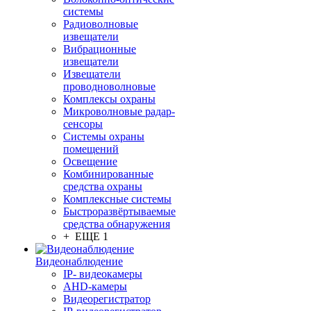
системы
Радиоволновые
извещатели
Вибрационные
извещатели
Извещатели
проводноволновые
Комплексы охраны
Микроволновые радар-
сенсоры
Системы охраны
помещений
Освещение
Комбинированные
средства охраны
Комплексные системы
Быстроразвёртываемые
средства обнаружения
+ ЕЩЕ 1
Видеонаблюдение
IP- видеокамеры
AHD-камеры
Видеорегистратор