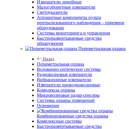
Извещатели линейные
Малогоборитные извещатели
Светоуказатели
Аппаратные компоненты пульта
централизованного наблюдения – приемное
оборудование
Системы мониторинга и управления
Быстроразвертываемые средства
обнаружения
Периметральная охрана
Назад
Периметральная охрана
Волоконно-оптические системы
Радиоволновые извещатели
Вибрационные извещатели
Извещатели проводноволновые
Комплексы охраны
Микроволновые радар-сенсоры
Системы охраны помещений
Освещение
Комбинированные средства охраны
Комплексные системы
Быстроразвёртываемые средства