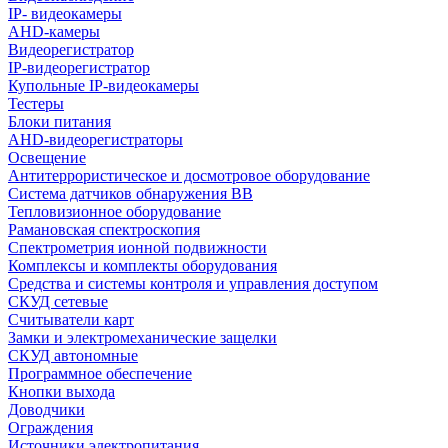
IP- видеокамеры
AHD-камеры
Видеорегистратор
IP-видеорегистратор
Купольные IP-видеокамеры
Тестеры
Блоки питания
AHD-видеорегистраторы
Освещение
Антитеррористическое и досмотровое оборудование
Cистема датчиков обнаружения ВВ
Тепловизионное оборудование
Рамановская спектроскопия
Спектрометрия ионной подвижности
Комплексы и комплекты оборудования
Средства и системы контроля и управления доступом
СКУД сетевые
Считыватели карт
Замки и электромеханические защелки
СКУД автономные
Программное обеспечение
Кнопки выхода
Доводчики
Ограждения
Источники электропитания