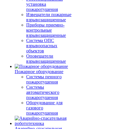
установка
пожаротушения
Извещатели пожарные
взрывозащищенные
Приборы приемно-
контрольные
взрывозащищенные
Система ОПС
взрывоопасных
объектов
Оповещатели
взрывозащищенные
Пожарное оборудование
Системы пенного
пожаротушения
Системы
автоматического
пожаротушения
Оборудование для
газового
пожаротушения
Аварийно-спасательная