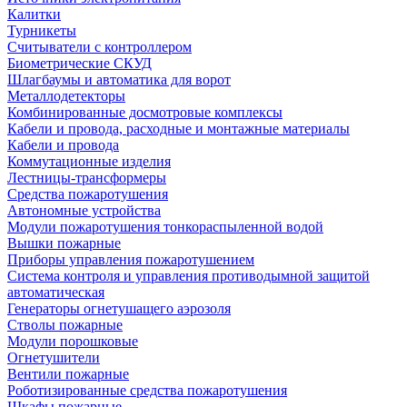
Калитки
Турникеты
Считыватели с контроллером
Биометрические СКУД
Шлагбаумы и автоматика для ворот
Металлодетекторы
Комбинированные досмотровые комплексы
Кабели и провода, расходные и монтажные материалы
Кабели и провода
Коммутационные изделия
Лестницы-трансформеры
Средства пожаротушения
Автономные устройства
Модули пожаротушения тонкораспыленной водой
Вышки пожарные
Приборы управления пожаротушением
Система контроля и управления противодымной защитой
автоматическая
Генераторы огнетушащего аэрозоля
Стволы пожарные
Модули порошковые
Огнетушители
Вентили пожарные
Роботизированные средства пожаротушения
Шкафы пожарные