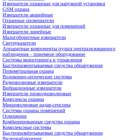
Извещатели охранные для наружной установки
GSM охрана
Извещатели аварийные
Охранные оповещатели
Извещатели охранные для помещений
Извещатели линейные
Малогоборитные извещатели
Светоуказатели
Аппаратные компоненты пульта централизованного
наблюдения – приемное оборудование
Системы мониторинга и управления
Быстроразвертываемые средства обнаружения
Периметральная охрана
Волоконно-оптические системы
Радиоволновые извещатели
Вибрационные извещатели
Извещатели проводноволновые
Комплексы охраны
Микроволновые радар-сенсоры
Системы охраны помещений
Освещение
Комбинированные средства охраны
Комплексные системы
Быстроразвёртываемые средства обнаружения
Видеонаблюдение