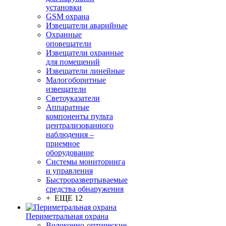
установки
GSM охрана
Извещатели аварийные
Охранные
оповещатели
Извещатели охранные
для помещений
Извещатели линейные
Малогоборитные
извещатели
Светоуказатели
Аппаратные
компоненты пульта
централизованного
наблюдения –
приемное
оборудование
Системы мониторинга
и управления
Быстроразвертываемые
средства обнаружения
+ ЕЩЕ 12
Периметральная охрана
Волоконно-оптические