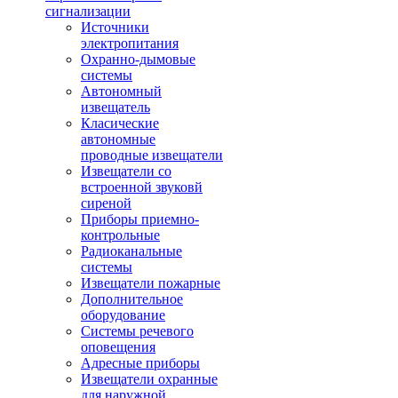
сигнализации
Источники
электропитания
Охранно-дымовые
системы
Автономный
извещатель
Класические
автономные
проводные извещатели
Извещатели со
встроенной звуковй
сиреной
Приборы приемно-
контрольные
Радиоканальные
системы
Извещатели пожарные
Дополнительное
оборудование
Системы речевого
оповещения
Адресные приборы
Извещатели охранные
для наружной