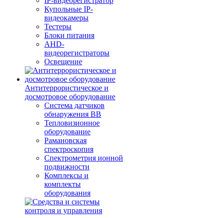
IP-видеорегистратор
Купольные IP-
видеокамеры
Тестеры
Блоки питания
AHD-
видеорегистраторы
Освещение
Антитеррористическое и
досмотровое оборудование
Cистема датчиков
обнаружения ВВ
Тепловизионное
оборудование
Рамановская
спектроскопия
Спектрометрия ионной
подвижности
Комплексы и
комплекты
оборудования