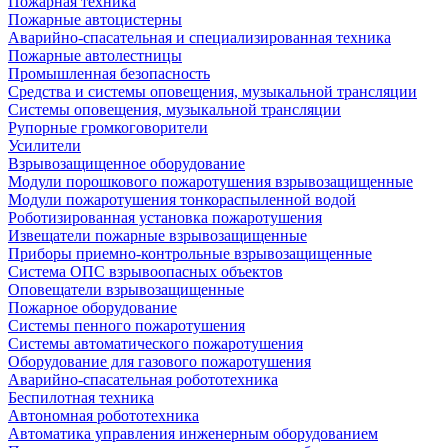
Пожарная техника
Пожарные автоцистерны
Аварийно-спасательная и специализированная техника
Пожарные автолестницы
Промышленная безопасность
Средства и системы оповещения, музыкальной трансляции
Системы оповещения, музыкальной трансляции
Рупорные громкоговорители
Усилители
Взрывозащищенное оборудование
Модули порошкового пожаротушения взрывозащищенные
Модули пожаротушения тонкораспыленной водой
Роботизированная установка пожаротушения
Извещатели пожарные взрывозащищенные
Приборы приемно-контрольные взрывозащищенные
Система ОПС взрывоопасных объектов
Оповещатели взрывозащищенные
Пожарное оборудование
Системы пенного пожаротушения
Системы автоматического пожаротушения
Оборудование для газового пожаротушения
Аварийно-спасательная робототехника
Беспилотная техника
Автономная робототехника
Автоматика управления инженерным оборудованием