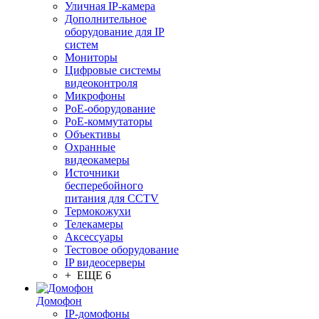
Уличная IP-камера
Дополнительное
оборудование для IP
систем
Мониторы
Цифровые системы
видеоконтроля
Микрофоны
PoE-оборудование
PoE-коммутаторы
Объективы
Охранные
видеокамеры
Источники
бесперебойного
питания для CCTV
Термокожухи
Телекамеры
Аксессуары
Тестовое оборудование
IP видеосерверы
+ ЕЩЕ 6
Домофон
IP-домофоны