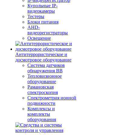
IP-видеорегистратор
Купольные IP-
видеокамеры
Тестеры
Блоки питания
AHD-
видеорегистраторы
Освещение
Антитеррористическое и
досмотровое оборудование
Cистема датчиков
обнаружения ВВ
Тепловизионное
оборудование
Рамановская
спектроскопия
Спектрометрия ионной
подвижности
Комплексы и
комплекты
оборудования