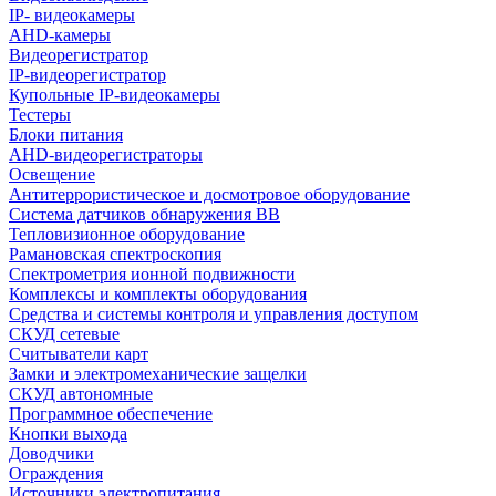
IP- видеокамеры
AHD-камеры
Видеорегистратор
IP-видеорегистратор
Купольные IP-видеокамеры
Тестеры
Блоки питания
AHD-видеорегистраторы
Освещение
Антитеррористическое и досмотровое оборудование
Cистема датчиков обнаружения ВВ
Тепловизионное оборудование
Рамановская спектроскопия
Спектрометрия ионной подвижности
Комплексы и комплекты оборудования
Средства и системы контроля и управления доступом
СКУД сетевые
Считыватели карт
Замки и электромеханические защелки
СКУД автономные
Программное обеспечение
Кнопки выхода
Доводчики
Ограждения
Источники электропитания