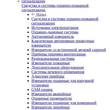
Средства и системы охранно-пожарной
сигнализации
Назад
Средства и системы охранно-пожарной
сигнализации
Источники электропитания
Охранно-дымовые системы
Автономный извещатель
Класические автономные проводные
извещатели
Извещатели со встроенной звуковй сиреной
Приборы приемно-контрольные
Радиоканальные системы
Извещатели пожарные
Дополнительное оборудование
Системы речевого оповещения
Адресные приборы
Извещатели охранные для наружной
установки
GSM охрана
Извещатели аварийные
Охранные оповещатели
Извещатели охранные для помещений
Извещатели линейные