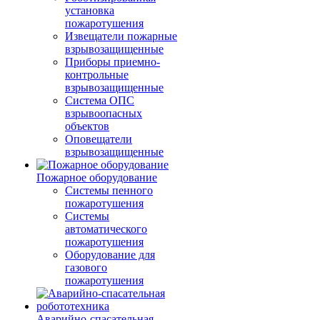
установка
пожаротушения
Извещатели пожарные
взрывозащищенные
Приборы приемно-
контрольные
взрывозащищенные
Система ОПС
взрывоопасных
объектов
Оповещатели
взрывозащищенные
Пожарное оборудование
Системы пенного
пожаротушения
Системы
автоматического
пожаротушения
Оборудование для
газового
пожаротушения
Аварийно-спасательная