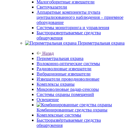
Малогоборитные извещатели
Светоуказатели
Аппаратные компоненты пульта
централизованного наблюдения – приемное
оборудование
Системы мониторинга и управления
Быстроразвертываемые средства
обнаружения
Периметральная охрана
Назад
Периметральная охрана
Волоконно-оптические системы
Радиоволновые извещатели
Вибрационные извещатели
Извещатели проводноволновые
Комплексы охраны
Микроволновые радар-сенсоры
Системы охраны помещений
Освещение
Комбинированные средства охраны
Комплексные системы
Быстроразвёртываемые средства
обнаружения