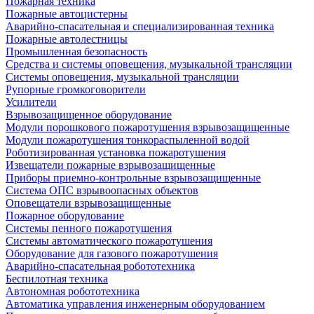
Пожарная техника
Пожарные автоцистерны
Аварийно-спасательная и специализированная техника
Пожарные автолестницы
Промышленная безопасность
Средства и системы оповещения, музыкальной трансляции
Системы оповещения, музыкальной трансляции
Рупорные громкоговорители
Усилители
Взрывозащищенное оборудование
Модули порошкового пожаротушения взрывозащищенные
Модули пожаротушения тонкораспыленной водой
Роботизированная установка пожаротушения
Извещатели пожарные взрывозащищенные
Приборы приемно-контрольные взрывозащищенные
Система ОПС взрывоопасных объектов
Оповещатели взрывозащищенные
Пожарное оборудование
Системы пенного пожаротушения
Системы автоматического пожаротушения
Оборудование для газового пожаротушения
Аварийно-спасательная робототехника
Беспилотная техника
Автономная робототехника
Автоматика управления инженерным оборудованием