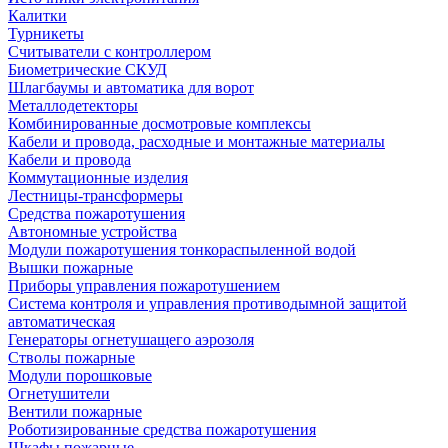
Калитки
Турникеты
Считыватели с контроллером
Биометрические СКУД
Шлагбаумы и автоматика для ворот
Металлодетекторы
Комбинированные досмотровые комплексы
Кабели и провода, расходные и монтажные материалы
Кабели и провода
Коммутационные изделия
Лестницы-трансформеры
Средства пожаротушения
Автономные устройства
Модули пожаротушения тонкораспыленной водой
Вышки пожарные
Приборы управления пожаротушением
Система контроля и управления противодымной защитой
автоматическая
Генераторы огнетушащего аэрозоля
Стволы пожарные
Модули порошковые
Огнетушители
Вентили пожарные
Роботизированные средства пожаротушения
Шкафы пожарные