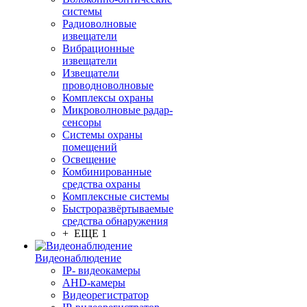
системы
Радиоволновые
извещатели
Вибрационные
извещатели
Извещатели
проводноволновые
Комплексы охраны
Микроволновые радар-
сенсоры
Системы охраны
помещений
Освещение
Комбинированные
средства охраны
Комплексные системы
Быстроразвёртываемые
средства обнаружения
+ ЕЩЕ 1
Видеонаблюдение
IP- видеокамеры
AHD-камеры
Видеорегистратор