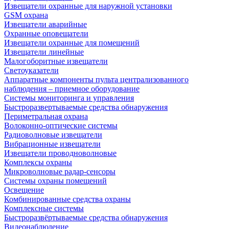
Извещатели охранные для наружной установки
GSM охрана
Извещатели аварийные
Охранные оповещатели
Извещатели охранные для помещений
Извещатели линейные
Малогоборитные извещатели
Светоуказатели
Аппаратные компоненты пульта централизованного
наблюдения – приемное оборудование
Системы мониторинга и управления
Быстроразвертываемые средства обнаружения
Периметральная охрана
Волоконно-оптические системы
Радиоволновые извещатели
Вибрационные извещатели
Извещатели проводноволновые
Комплексы охраны
Микроволновые радар-сенсоры
Системы охраны помещений
Освещение
Комбинированные средства охраны
Комплексные системы
Быстроразвёртываемые средства обнаружения
Видеонаблюдение