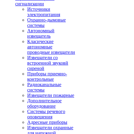
сигнализации
Источники
электропитания
Охранно-дымовые
системы
Автономный
извещатель
Класические
автономные
проводные извещатели
Извещатели со
встроенной звуковй
сиреной
Приборы приемно-
контрольные
Радиоканальные
системы
Извещатели пожарные
Дополнительное
оборудование
Системы речевого
оповещения
Адресные приборы
Извещатели охранные
для наружной