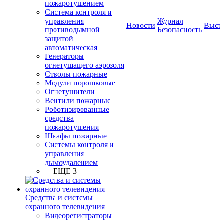
пожаротушением
Система контроля и
управления
Журнал
Новости
Выс
противодымной
Безопасность
защитой
автоматическая
Генераторы
огнетушащего аэрозоля
Стволы пожарные
Модули порошковые
Огнетушители
Вентили пожарные
Роботизированные
средства
пожаротушения
Шкафы пожарные
Системы контроля и
управления
дымоудалением
+ ЕЩЕ 3
Средства и системы
охранного телевидения
Видеорегистраторы