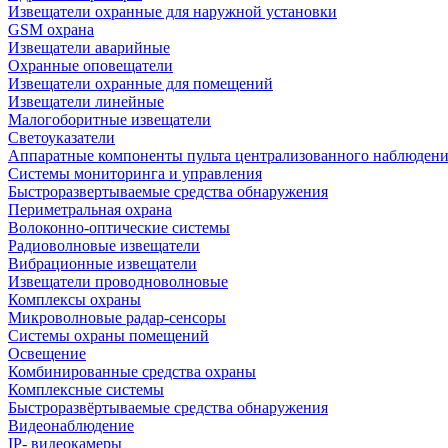
Извещатели охранные для наружной установки
GSM охрана
Извещатели аварийные
Охранные оповещатели
Извещатели охранные для помещений
Извещатели линейные
Малогоборитные извещатели
Светоуказатели
Аппаратные компоненты пульта централизованного наблюдени
Системы мониторинга и управления
Быстроразвертываемые средства обнаружения
Периметральная охрана
Волоконно-оптические системы
Радиоволновые извещатели
Вибрационные извещатели
Извещатели проводноволновые
Комплексы охраны
Микроволновые радар-сенсоры
Системы охраны помещений
Освещение
Комбинированные средства охраны
Комплексные системы
Быстроразвёртываемые средства обнаружения
Видеонаблюдение
IP- видеокамеры