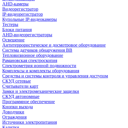
AHD-камеры
Видеорегистратор
IP-видеорегистратор
Купольные IP-видеокамеры
Тестеры
Блоки питания
AHD-видеорегистраторы
Освещение
Антитеррористическое и досмотровое оборудование
Cистема датчиков обнаружения ВВ
Тепловизионное оборудование
Рамановская спектроскопия
Спектрометрия ионной подвижности
Комплексы и комплекты оборудования
Средства и системы контроля и управления доступом
СКУД сетевые
Считыватели карт
Замки и электромеханические защелки
СКУД автономные
Программное обеспечение
Кнопки выхода
Доводчики
Ограждения
Источники электропитания
Калитки