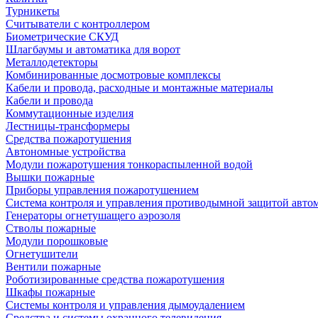
Турникеты
Считыватели с контроллером
Биометрические СКУД
Шлагбаумы и автоматика для ворот
Металлодетекторы
Комбинированные досмотровые комплексы
Кабели и провода, расходные и монтажные материалы
Кабели и провода
Коммутационные изделия
Лестницы-трансформеры
Средства пожаротушения
Автономные устройства
Модули пожаротушения тонкораспыленной водой
Вышки пожарные
Приборы управления пожаротушением
Система контроля и управления противодымной защитой авто
Генераторы огнетушащего аэрозоля
Стволы пожарные
Модули порошковые
Огнетушители
Вентили пожарные
Роботизированные средства пожаротушения
Шкафы пожарные
Системы контроля и управления дымоудалением
Средства и системы охранного телевидения