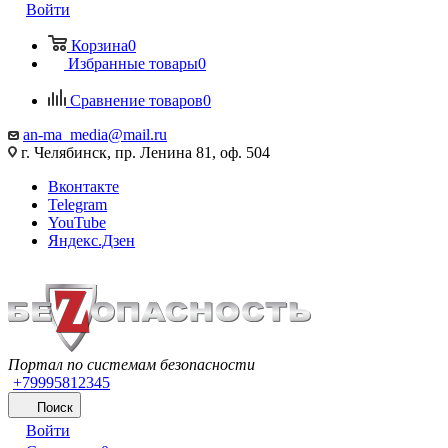
Войти
Корзина
0
Избранные товары
0
Сравнение товаров
0
an-ma_media@mail.ru
г. Челябинск, пр. Ленина 81, оф. 504
Вконтакте
Telegram
YouTube
Яндекс.Дзен
Портал по системам безопасности
+79995812345
Поиск
Войти