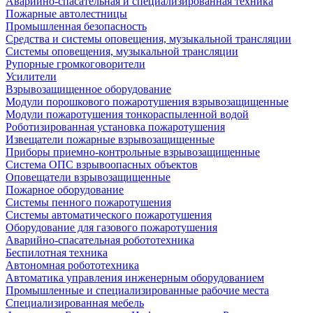
Аварийно-спасательная и специализированная техника
Пожарные автолестницы
Промышленная безопасность
Средства и системы оповещения, музыкальной трансляции
Системы оповещения, музыкальной трансляции
Рупорные громкоговорители
Усилители
Взрывозащищенное оборудование
Модули порошкового пожаротушения взрывозащищенные
Модули пожаротушения тонкораспыленной водой
Роботизированная установка пожаротушения
Извещатели пожарные взрывозащищенные
Приборы приемно-контрольные взрывозащищенные
Система ОПС взрывоопасных объектов
Оповещатели взрывозащищенные
Пожарное оборудование
Системы пенного пожаротушения
Системы автоматического пожаротушения
Оборудование для газового пожаротушения
Аварийно-спасательная робототехника
Беспилотная техника
Автономная робототехника
Автоматика управления инженерным оборудованием
Промышленные и специализированные рабочие места
Специализированная мебель