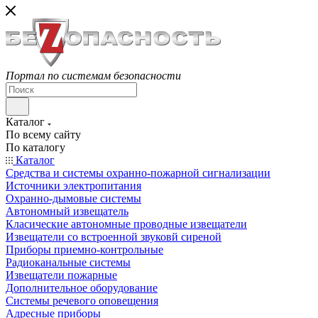
Портал по системам безопасности
Каталог
По всему сайту
По каталогу
Каталог
Средства и системы охранно-пожарной сигнализации
Источники электропитания
Охранно-дымовые системы
Автономный извещатель
Класические автономные проводные извещатели
Извещатели со встроенной звуковй сиреной
Приборы приемно-контрольные
Радиоканальные системы
Извещатели пожарные
Дополнительное оборудование
Системы речевого оповещения
Адресные приборы