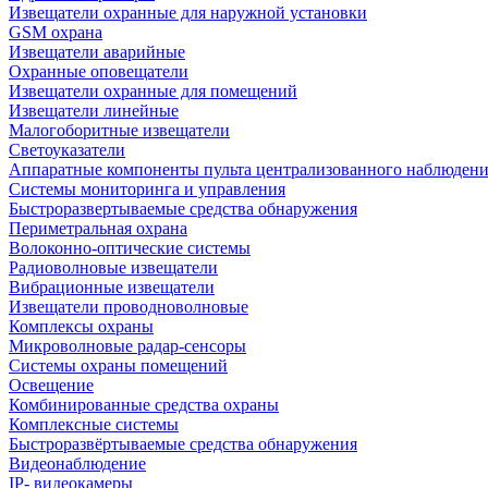
Извещатели охранные для наружной установки
GSM охрана
Извещатели аварийные
Охранные оповещатели
Извещатели охранные для помещений
Извещатели линейные
Малогоборитные извещатели
Светоуказатели
Аппаратные компоненты пульта централизованного наблюдени
Системы мониторинга и управления
Быстроразвертываемые средства обнаружения
Периметральная охрана
Волоконно-оптические системы
Радиоволновые извещатели
Вибрационные извещатели
Извещатели проводноволновые
Комплексы охраны
Микроволновые радар-сенсоры
Системы охраны помещений
Освещение
Комбинированные средства охраны
Комплексные системы
Быстроразвёртываемые средства обнаружения
Видеонаблюдение
IP- видеокамеры