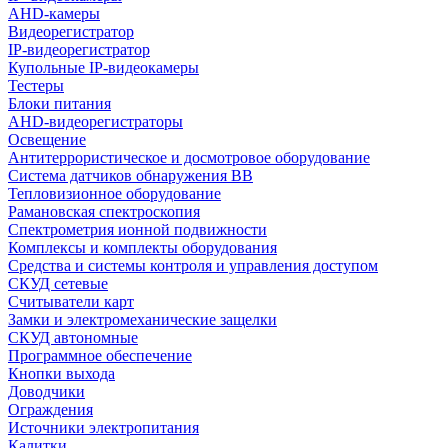
AHD-камеры
Видеорегистратор
IP-видеорегистратор
Купольные IP-видеокамеры
Тестеры
Блоки питания
AHD-видеорегистраторы
Освещение
Антитеррористическое и досмотровое оборудование
Cистема датчиков обнаружения ВВ
Тепловизионное оборудование
Рамановская спектроскопия
Спектрометрия ионной подвижности
Комплексы и комплекты оборудования
Средства и системы контроля и управления доступом
СКУД сетевые
Считыватели карт
Замки и электромеханические защелки
СКУД автономные
Программное обеспечение
Кнопки выхода
Доводчики
Ограждения
Источники электропитания
Калитки