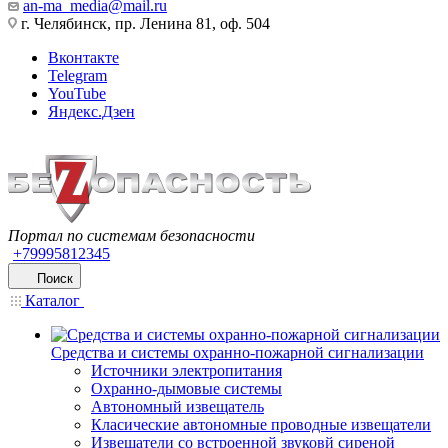
an-ma_media@mail.ru
г. Челябинск, пр. Ленина 81, оф. 504
Вконтакте
Telegram
YouTube
Яндекс.Дзен
Портал по системам безопасности
+79995812345
Поиск
Каталог
Средства и системы охранно-пожарной сигнализации
Источники электропитания
Охранно-дымовые системы
Автономный извещатель
Класические автономные проводные извещатели
Извещатели со встроенной звуковй сиреной