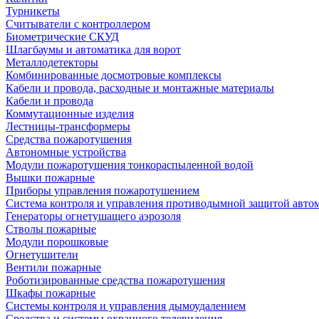
Турникеты
Считыватели с контроллером
Биометрические СКУД
Шлагбаумы и автоматика для ворот
Металлодетекторы
Комбинированные досмотровые комплексы
Кабели и провода, расходные и монтажные материалы
Кабели и провода
Коммутационные изделия
Лестницы-трансформеры
Средства пожаротушения
Автономные устройства
Модули пожаротушения тонкораспыленной водой
Вышки пожарные
Приборы управления пожаротушением
Система контроля и управления противодымной защитой авто
Генераторы огнетушащего аэрозоля
Стволы пожарные
Модули порошковые
Огнетушители
Вентили пожарные
Роботизированные средства пожаротушения
Шкафы пожарные
Системы контроля и управления дымоудалением
Средства и системы охранного телевидения