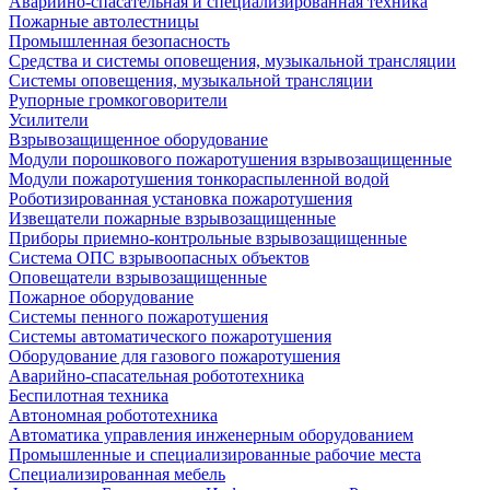
Аварийно-спасательная и специализированная техника
Пожарные автолестницы
Промышленная безопасность
Средства и системы оповещения, музыкальной трансляции
Системы оповещения, музыкальной трансляции
Рупорные громкоговорители
Усилители
Взрывозащищенное оборудование
Модули порошкового пожаротушения взрывозащищенные
Модули пожаротушения тонкораспыленной водой
Роботизированная установка пожаротушения
Извещатели пожарные взрывозащищенные
Приборы приемно-контрольные взрывозащищенные
Система ОПС взрывоопасных объектов
Оповещатели взрывозащищенные
Пожарное оборудование
Системы пенного пожаротушения
Системы автоматического пожаротушения
Оборудование для газового пожаротушения
Аварийно-спасательная робототехника
Беспилотная техника
Автономная робототехника
Автоматика управления инженерным оборудованием
Промышленные и специализированные рабочие места
Специализированная мебель