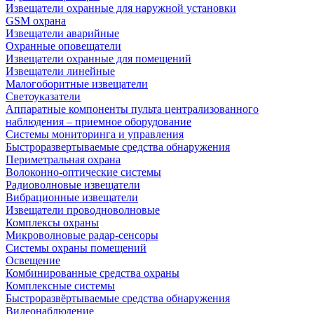
Извещатели охранные для наружной установки
GSM охрана
Извещатели аварийные
Охранные оповещатели
Извещатели охранные для помещений
Извещатели линейные
Малогоборитные извещатели
Светоуказатели
Аппаратные компоненты пульта централизованного
наблюдения – приемное оборудование
Системы мониторинга и управления
Быстроразвертываемые средства обнаружения
Периметральная охрана
Волоконно-оптические системы
Радиоволновые извещатели
Вибрационные извещатели
Извещатели проводноволновые
Комплексы охраны
Микроволновые радар-сенсоры
Системы охраны помещений
Освещение
Комбинированные средства охраны
Комплексные системы
Быстроразвёртываемые средства обнаружения
Видеонаблюдение