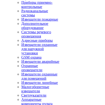
Приборы приемно-
контрольные
Радиоканальные
системы
Извещатели пожарные
Дополнительное
оборудование
Системы речевого
оповещения
Адресные приборы
Извещатели охранные
для наружной
установки
GSM охрана
Извещатели аварийные
Охранные
оповещатели
Извещатели охранные
для помещений
Извещатели линейные
Малогоборитные
извещатели
Светоуказатели
Аппаратные
компоненты пульта