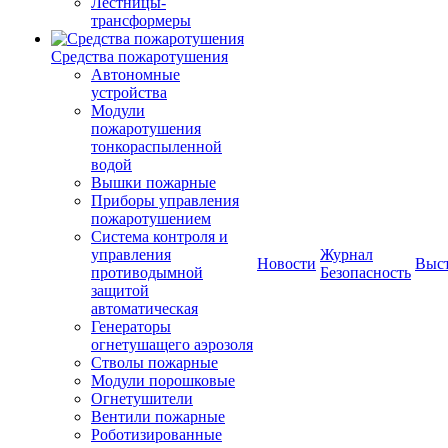
Лестницы-
трансформеры
Средства пожаротушения
Автономные
устройства
Модули
пожаротушения
тонкораспыленной
водой
Вышки пожарные
Приборы управления
пожаротушением
Система контроля и
управления
Журнал
Новости
Выс
противодымной
Безопасность
защитой
автоматическая
Генераторы
огнетушащего аэрозоля
Стволы пожарные
Модули порошковые
Огнетушители
Вентили пожарные
Роботизированные