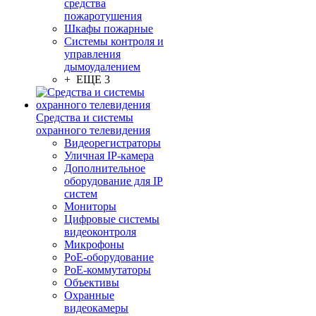
средства
пожаротушения
Шкафы пожарные
Системы контроля и
управления
дымоудалением
+ ЕЩЕ 3
Средства и системы
охранного телевидения
Видеорегистраторы
Уличная IP-камера
Дополнительное
оборудование для IP
систем
Мониторы
Цифровые системы
видеоконтроля
Микрофоны
PoE-оборудование
PoE-коммутаторы
Объективы
Охранные
видеокамеры