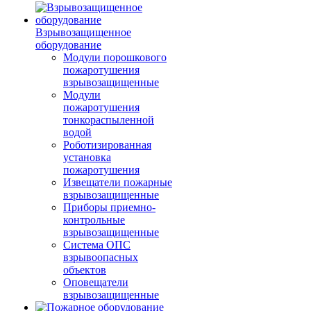
Взрывозащищенное
оборудование
Модули порошкового
пожаротушения
взрывозащищенные
Модули
пожаротушения
тонкораспыленной
водой
Роботизированная
установка
пожаротушения
Извещатели пожарные
взрывозащищенные
Приборы приемно-
контрольные
взрывозащищенные
Система ОПС
взрывоопасных
объектов
Оповещатели
взрывозащищенные