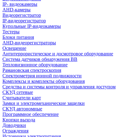
IP- видеокамеры
AHD-камеры
Видеорегистратор
IP-видеорегистратор
Купольные IP-видеокамеры
Тестеры
Блоки питания
AHD-видеорегистраторы
Освещение
Антитеррористическое и досмотровое оборудование
Cистема датчиков обнаружения ВВ
Тепловизионное оборудование
Рамановская спектроскопия
Спектрометрия ионной подвижности
Комплексы и комплекты оборудования
Средства и системы контроля и управления доступом
СКУД сетевые
Считыватели карт
Замки и электромеханические защелки
СКУД автономные
Программное обеспечение
Кнопки выхода
Доводчики
Ограждения
Источники электропитания