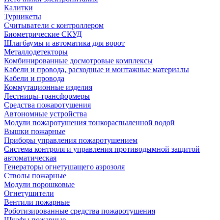
Калитки
Турникеты
Считыватели с контроллером
Биометрические СКУД
Шлагбаумы и автоматика для ворот
Металлодетекторы
Комбинированные досмотровые комплексы
Кабели и провода, расходные и монтажные материалы
Кабели и провода
Коммутационные изделия
Лестницы-трансформеры
Средства пожаротушения
Автономные устройства
Модули пожаротушения тонкораспыленной водой
Вышки пожарные
Приборы управления пожаротушением
Система контроля и управления противодымной защитой
автоматическая
Генераторы огнетушащего аэрозоля
Стволы пожарные
Модули порошковые
Огнетушители
Вентили пожарные
Роботизированные средства пожаротушения
Шкафы пожарные