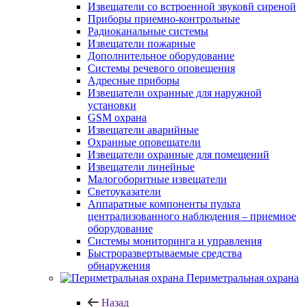
Извещатели со встроенной звуковй сиреной
Приборы приемно-контрольные
Радиоканальные системы
Извещатели пожарные
Дополнительное оборудование
Системы речевого оповещения
Адресные приборы
Извещатели охранные для наружной
установки
GSM охрана
Извещатели аварийные
Охранные оповещатели
Извещатели охранные для помещений
Извещатели линейные
Малогоборитные извещатели
Светоуказатели
Аппаратные компоненты пульта
централизованного наблюдения – приемное
оборудование
Системы мониторинга и управления
Быстроразвертываемые средства
обнаружения
Периметральная охрана
Назад