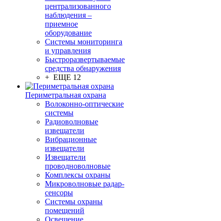
централизованного
наблюдения –
приемное
оборудование
Системы мониторинга
и управления
Быстроразвертываемые
средства обнаружения
+ ЕЩЕ 12
Периметральная охрана
Волоконно-оптические
системы
Радиоволновые
извещатели
Вибрационные
извещатели
Извещатели
проводноволновые
Комплексы охраны
Микроволновые радар-
сенсоры
Системы охраны
помещений
Освещение