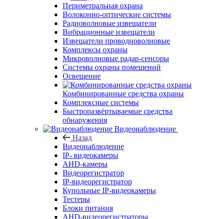
Периметральная охрана
Волоконно-оптические системы
Радиоволновые извещатели
Вибрационные извещатели
Извещатели проводноволновые
Комплексы охраны
Микроволновые радар-сенсоры
Системы охраны помещений
Освещение
Комбинированные средства охраны
Комплексные системы
Быстроразвёртываемые средства
обнаружения
Видеонаблюдение
Назад
Видеонаблюдение
IP- видеокамеры
AHD-камеры
Видеорегистратор
IP-видеорегистратор
Купольные IP-видеокамеры
Тестеры
Блоки питания
AHD-видеорегистраторы