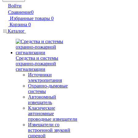
Войти
Сравнение
0
Избранные товары
0
Корзина
0
Каталог
Средства и системы
охранно-пожарной
сигнализации
Источники
электропитания
Охранно-дымовые
системы
Автономный
извещатель
Класические
автономные
проводные извещатели
Извещатели со
встроенной звуковй
сиреной