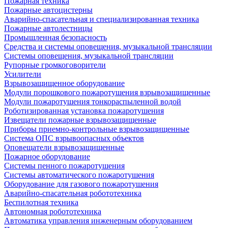
Пожарная техника
Пожарные автоцистерны
Аварийно-спасательная и специализированная техника
Пожарные автолестницы
Промышленная безопасность
Средства и системы оповещения, музыкальной трансляции
Системы оповещения, музыкальной трансляции
Рупорные громкоговорители
Усилители
Взрывозащищенное оборудование
Модули порошкового пожаротушения взрывозащищенные
Модули пожаротушения тонкораспыленной водой
Роботизированная установка пожаротушения
Извещатели пожарные взрывозащищенные
Приборы приемно-контрольные взрывозащищенные
Система ОПС взрывоопасных объектов
Оповещатели взрывозащищенные
Пожарное оборудование
Системы пенного пожаротушения
Системы автоматического пожаротушения
Оборудование для газового пожаротушения
Аварийно-спасательная робототехника
Беспилотная техника
Автономная робототехника
Автоматика управления инженерным оборудованием