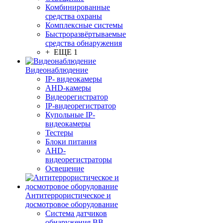
Комбинированные
средства охраны
Комплексные системы
Быстроразвёртываемые
средства обнаружения
+ ЕЩЕ 1
Видеонаблюдение
IP- видеокамеры
AHD-камеры
Видеорегистратор
IP-видеорегистратор
Купольные IP-
видеокамеры
Тестеры
Блоки питания
AHD-
видеорегистраторы
Освещение
Антитеррористическое и
досмотровое оборудование
Cистема датчиков
обнаружения ВВ