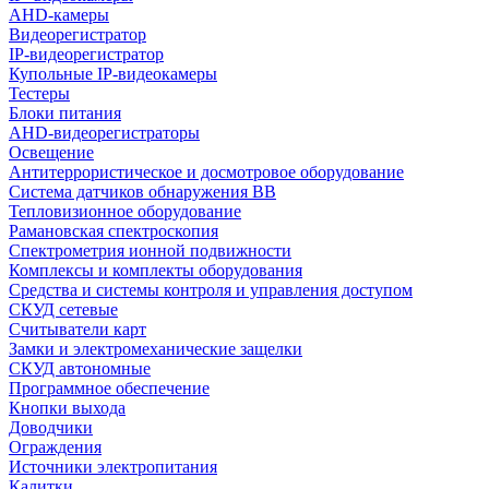
AHD-камеры
Видеорегистратор
IP-видеорегистратор
Купольные IP-видеокамеры
Тестеры
Блоки питания
AHD-видеорегистраторы
Освещение
Антитеррористическое и досмотровое оборудование
Cистема датчиков обнаружения ВВ
Тепловизионное оборудование
Рамановская спектроскопия
Спектрометрия ионной подвижности
Комплексы и комплекты оборудования
Средства и системы контроля и управления доступом
СКУД сетевые
Считыватели карт
Замки и электромеханические защелки
СКУД автономные
Программное обеспечение
Кнопки выхода
Доводчики
Ограждения
Источники электропитания
Калитки