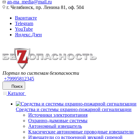
an-ma_media@mail.ru
г. Челябинск, пр. Ленина 81, оф. 504
Вконтакте
Telegram
YouTube
Яндекс.Дзен
Портал по системам безопасности
+79995812345
Поиск
Каталог
Средства и системы охранно-пожарной сигнализации
Источники электропитания
Охранно-дымовые системы
Автономный извещатель
Класические автономные проводные извещатели
Извещатели со встроенной звуковй сиреной