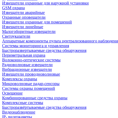
Извещатели охранные для наружной установки
GSM охрана
Извещатели аварийные
Охранные оповещатели
Извещатели охранные для помещений
Извещатели линейные
Малогоборитные извещатели
Светоуказатели
Аппаратные компоненты пульта централизованного наблюдени
Системы мониторинга и управления
Быстроразвертываемые средства обнаружения
Периметральная охрана
Волоконно-оптические системы
Радиоволновые извещатели
Вибрационные извещатели
Извещатели проводноволновые
Комплексы охраны
Микроволновые радар-сенсоры
Системы охраны помещений
Освещение
Комбинированные средства охраны
Комплексные системы
Быстроразвёртываемые средства обнаружения
Видеонаблюдение
IP- видеокамеры