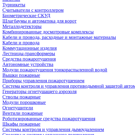
Турникеты
Считыватели с контроллером
Биометрические СКУД
Шлагбаумы и автоматика для ворот
Металлодетекторы
Комбинированные досмотровые комплексы
Кабели и провода, расходные и монтажные материалы
Кабели и провода
Коммутационные изделия
Лестницы-трансформеры
Средства пожаротушения
Автономные устройства
Модули пожаротушения тонкораспыленной водой
Вышки пожарные
Приборы управления пожаротушением
Система контроля и управления противодымной защитой авто
Генераторы огнетушащего аэрозоля
Стволы пожарные
Модули порошковые
Огнетушители
Вентили пожарные
Роботизированные средства пожаротушения
Шкафы пожарные
Системы контроля и управления дымоудалением
Средства и системы охранного телевидения