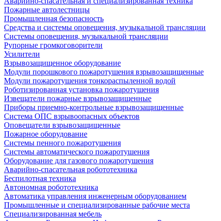
Аварийно-спасательная и специализированная техника
Пожарные автолестницы
Промышленная безопасность
Средства и системы оповещения, музыкальной трансляции
Системы оповещения, музыкальной трансляции
Рупорные громкоговорители
Усилители
Взрывозащищенное оборудование
Модули порошкового пожаротушения взрывозащищенные
Модули пожаротушения тонкораспыленной водой
Роботизированная установка пожаротушения
Извещатели пожарные взрывозащищенные
Приборы приемно-контрольные взрывозащищенные
Система ОПС взрывоопасных объектов
Оповещатели взрывозащищенные
Пожарное оборудование
Системы пенного пожаротушения
Системы автоматического пожаротушения
Оборудование для газового пожаротушения
Аварийно-спасательная робототехника
Беспилотная техника
Автономная робототехника
Автоматика управления инженерным оборудованием
Промышленные и специализированные рабочие места
Специализированная мебель