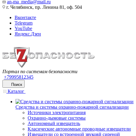
an-ma_media@mail.ru
г. Челябинск, пр. Ленина 81, оф. 504
Вконтакте
Telegram
YouTube
Яндекс.Дзен
Портал по системам безопасности
+79995812345
Поиск
Каталог
Средства и системы охранно-пожарной сигнализации
Источники электропитания
Охранно-дымовые системы
Автономный извещатель
Класические автономные проводные извещатели
Извещатели со встроенной звуковй сиреной