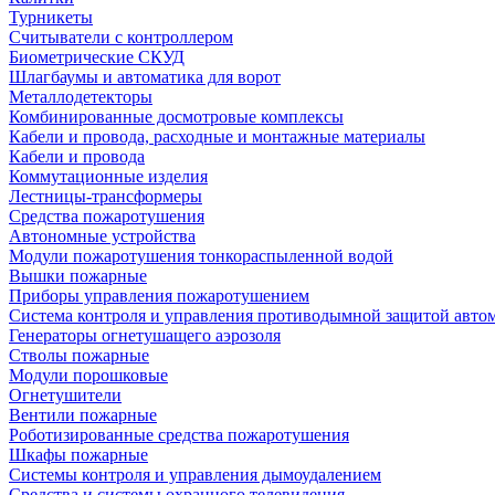
Турникеты
Считыватели с контроллером
Биометрические СКУД
Шлагбаумы и автоматика для ворот
Металлодетекторы
Комбинированные досмотровые комплексы
Кабели и провода, расходные и монтажные материалы
Кабели и провода
Коммутационные изделия
Лестницы-трансформеры
Средства пожаротушения
Автономные устройства
Модули пожаротушения тонкораспыленной водой
Вышки пожарные
Приборы управления пожаротушением
Система контроля и управления противодымной защитой авто
Генераторы огнетушащего аэрозоля
Стволы пожарные
Модули порошковые
Огнетушители
Вентили пожарные
Роботизированные средства пожаротушения
Шкафы пожарные
Системы контроля и управления дымоудалением
Средства и системы охранного телевидения