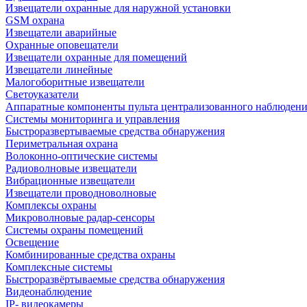
Извещатели охранные для наружной установки
GSM охрана
Извещатели аварийные
Охранные оповещатели
Извещатели охранные для помещений
Извещатели линейные
Малогоборитные извещатели
Светоуказатели
Аппаратные компоненты пульта централизованного наблюдени
Системы мониторинга и управления
Быстроразвертываемые средства обнаружения
Периметральная охрана
Волоконно-оптические системы
Радиоволновые извещатели
Вибрационные извещатели
Извещатели проводноволновые
Комплексы охраны
Микроволновые радар-сенсоры
Системы охраны помещений
Освещение
Комбинированные средства охраны
Комплексные системы
Быстроразвёртываемые средства обнаружения
Видеонаблюдение
IP- видеокамеры