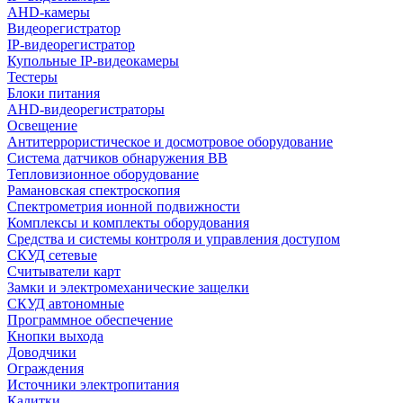
AHD-камеры
Видеорегистратор
IP-видеорегистратор
Купольные IP-видеокамеры
Тестеры
Блоки питания
AHD-видеорегистраторы
Освещение
Антитеррористическое и досмотровое оборудование
Cистема датчиков обнаружения ВВ
Тепловизионное оборудование
Рамановская спектроскопия
Спектрометрия ионной подвижности
Комплексы и комплекты оборудования
Средства и системы контроля и управления доступом
СКУД сетевые
Считыватели карт
Замки и электромеханические защелки
СКУД автономные
Программное обеспечение
Кнопки выхода
Доводчики
Ограждения
Источники электропитания
Калитки