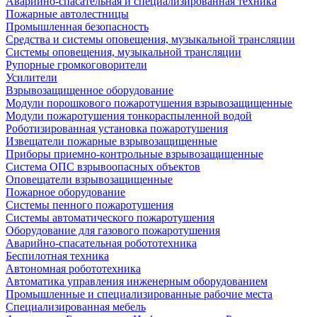
Аварийно-спасательная и специализированная техника
Пожарные автолестницы
Промышленная безопасность
Средства и системы оповещения, музыкальной трансляции
Системы оповещения, музыкальной трансляции
Рупорные громкоговорители
Усилители
Взрывозащищенное оборудование
Модули порошкового пожаротушения взрывозащищенные
Модули пожаротушения тонкораспыленной водой
Роботизированная установка пожаротушения
Извещатели пожарные взрывозащищенные
Приборы приемно-контрольные взрывозащищенные
Система ОПС взрывоопасных объектов
Оповещатели взрывозащищенные
Пожарное оборудование
Системы пенного пожаротушения
Системы автоматического пожаротушения
Оборудование для газового пожаротушения
Аварийно-спасательная робототехника
Беспилотная техника
Автономная робототехника
Автоматика управления инженерным оборудованием
Промышленные и специализированные рабочие места
Специализированная мебель