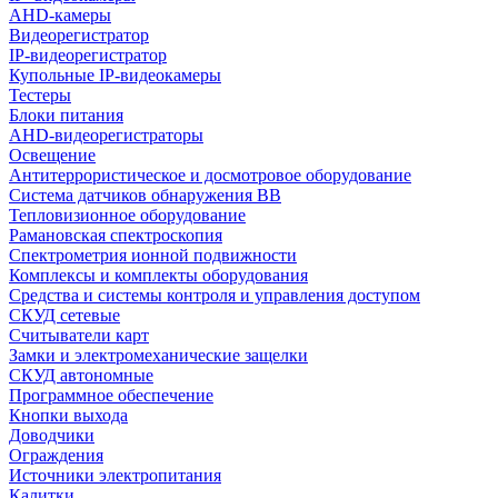
AHD-камеры
Видеорегистратор
IP-видеорегистратор
Купольные IP-видеокамеры
Тестеры
Блоки питания
AHD-видеорегистраторы
Освещение
Антитеррористическое и досмотровое оборудование
Cистема датчиков обнаружения ВВ
Тепловизионное оборудование
Рамановская спектроскопия
Спектрометрия ионной подвижности
Комплексы и комплекты оборудования
Средства и системы контроля и управления доступом
СКУД сетевые
Считыватели карт
Замки и электромеханические защелки
СКУД автономные
Программное обеспечение
Кнопки выхода
Доводчики
Ограждения
Источники электропитания
Калитки