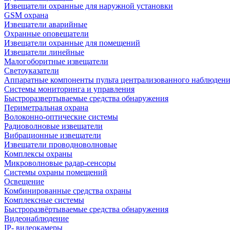
Извещатели охранные для наружной установки
GSM охрана
Извещатели аварийные
Охранные оповещатели
Извещатели охранные для помещений
Извещатели линейные
Малогоборитные извещатели
Светоуказатели
Аппаратные компоненты пульта централизованного наблюдени
Системы мониторинга и управления
Быстроразвертываемые средства обнаружения
Периметральная охрана
Волоконно-оптические системы
Радиоволновые извещатели
Вибрационные извещатели
Извещатели проводноволновые
Комплексы охраны
Микроволновые радар-сенсоры
Системы охраны помещений
Освещение
Комбинированные средства охраны
Комплексные системы
Быстроразвёртываемые средства обнаружения
Видеонаблюдение
IP- видеокамеры