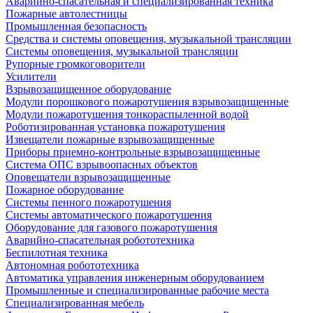
Аварийно-спасательная и специализированная техника
Пожарные автолестницы
Промышленная безопасность
Средства и системы оповещения, музыкальной трансляции
Системы оповещения, музыкальной трансляции
Рупорные громкоговорители
Усилители
Взрывозащищенное оборудование
Модули порошкового пожаротушения взрывозащищенные
Модули пожаротушения тонкораспыленной водой
Роботизированная установка пожаротушения
Извещатели пожарные взрывозащищенные
Приборы приемно-контрольные взрывозащищенные
Система ОПС взрывоопасных объектов
Оповещатели взрывозащищенные
Пожарное оборудование
Системы пенного пожаротушения
Системы автоматического пожаротушения
Оборудование для газового пожаротушения
Аварийно-спасательная робототехника
Беспилотная техника
Автономная робототехника
Автоматика управления инженерным оборудованием
Промышленные и специализированные рабочие места
Специализированная мебель