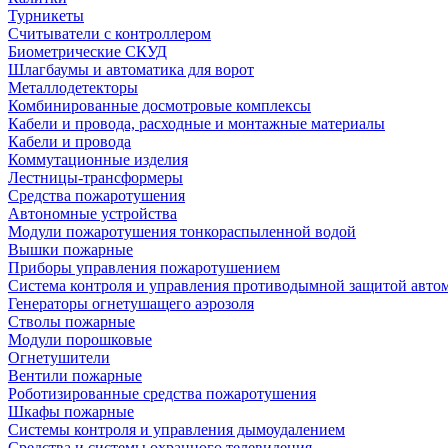
Турникеты
Считыватели с контроллером
Биометрические СКУД
Шлагбаумы и автоматика для ворот
Металлодетекторы
Комбинированные досмотровые комплексы
Кабели и провода, расходные и монтажные материалы
Кабели и провода
Коммутационные изделия
Лестницы-трансформеры
Средства пожаротушения
Автономные устройства
Модули пожаротушения тонкораспыленной водой
Вышки пожарные
Приборы управления пожаротушением
Система контроля и управления противодымной защитой авто
Генераторы огнетушащего аэрозоля
Стволы пожарные
Модули порошковые
Огнетушители
Вентили пожарные
Роботизированные средства пожаротушения
Шкафы пожарные
Системы контроля и управления дымоудалением
Средства и системы охранного телевидения