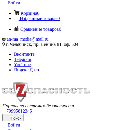
Войти
Корзина
0
Избранные товары
0
Сравнение товаров
0
an-ma_media@mail.ru
г. Челябинск, пр. Ленина 81, оф. 504
Вконтакте
Telegram
YouTube
Яндекс.Дзен
Портал по системам безопасности
+79995812345
Поиск
Войти