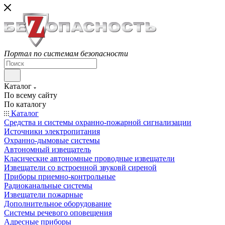
Портал по системам безопасности
Каталог
По всему сайту
По каталогу
Каталог
Средства и системы охранно-пожарной сигнализации
Источники электропитания
Охранно-дымовые системы
Автономный извещатель
Класические автономные проводные извещатели
Извещатели со встроенной звуковй сиреной
Приборы приемно-контрольные
Радиоканальные системы
Извещатели пожарные
Дополнительное оборудование
Системы речевого оповещения
Адресные приборы