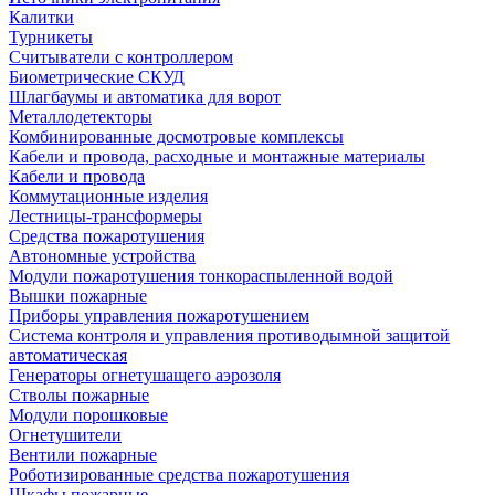
Калитки
Турникеты
Считыватели с контроллером
Биометрические СКУД
Шлагбаумы и автоматика для ворот
Металлодетекторы
Комбинированные досмотровые комплексы
Кабели и провода, расходные и монтажные материалы
Кабели и провода
Коммутационные изделия
Лестницы-трансформеры
Средства пожаротушения
Автономные устройства
Модули пожаротушения тонкораспыленной водой
Вышки пожарные
Приборы управления пожаротушением
Система контроля и управления противодымной защитой
автоматическая
Генераторы огнетушащего аэрозоля
Стволы пожарные
Модули порошковые
Огнетушители
Вентили пожарные
Роботизированные средства пожаротушения
Шкафы пожарные