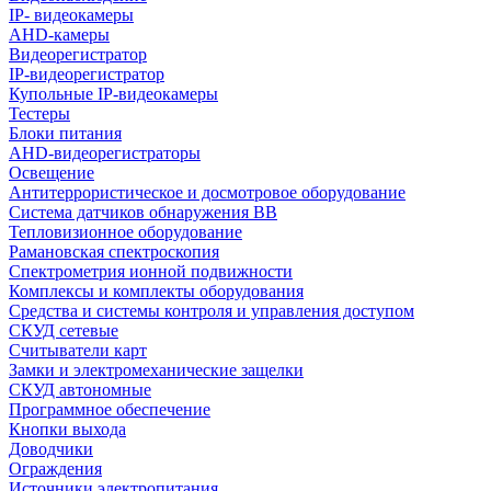
IP- видеокамеры
AHD-камеры
Видеорегистратор
IP-видеорегистратор
Купольные IP-видеокамеры
Тестеры
Блоки питания
AHD-видеорегистраторы
Освещение
Антитеррористическое и досмотровое оборудование
Cистема датчиков обнаружения ВВ
Тепловизионное оборудование
Рамановская спектроскопия
Спектрометрия ионной подвижности
Комплексы и комплекты оборудования
Средства и системы контроля и управления доступом
СКУД сетевые
Считыватели карт
Замки и электромеханические защелки
СКУД автономные
Программное обеспечение
Кнопки выхода
Доводчики
Ограждения
Источники электропитания