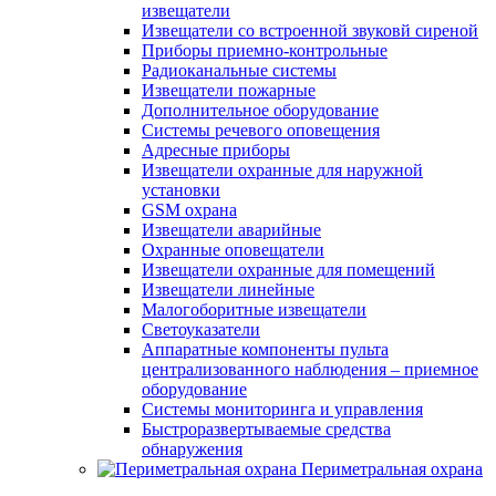
извещатели
Извещатели со встроенной звуковй сиреной
Приборы приемно-контрольные
Радиоканальные системы
Извещатели пожарные
Дополнительное оборудование
Системы речевого оповещения
Адресные приборы
Извещатели охранные для наружной
установки
GSM охрана
Извещатели аварийные
Охранные оповещатели
Извещатели охранные для помещений
Извещатели линейные
Малогоборитные извещатели
Светоуказатели
Аппаратные компоненты пульта
централизованного наблюдения – приемное
оборудование
Системы мониторинга и управления
Быстроразвертываемые средства
обнаружения
Периметральная охрана