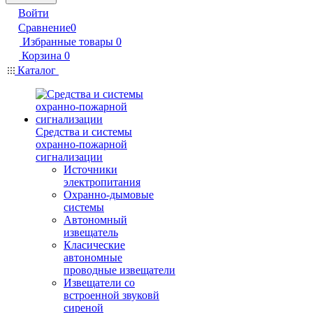
Войти
Сравнение
0
Избранные товары
0
Корзина
0
Каталог
Средства и системы
охранно-пожарной
сигнализации
Источники
электропитания
Охранно-дымовые
системы
Автономный
извещатель
Класические
автономные
проводные извещатели
Извещатели со
встроенной звуковй
сиреной