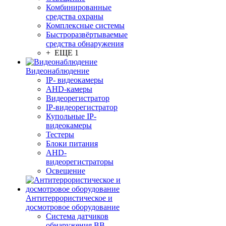
Комбинированные
средства охраны
Комплексные системы
Быстроразвёртываемые
средства обнаружения
+ ЕЩЕ 1
Видеонаблюдение
IP- видеокамеры
AHD-камеры
Видеорегистратор
IP-видеорегистратор
Купольные IP-
видеокамеры
Тестеры
Блоки питания
AHD-
видеорегистраторы
Освещение
Антитеррористическое и
досмотровое оборудование
Cистема датчиков
обнаружения ВВ