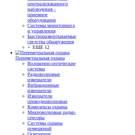
централизованного
наблюдения –
приемное
оборудование
Системы мониторинга
и управления
Быстроразвертываемые
средства обнаружения
+ ЕЩЕ 12
Периметральная охрана
Волоконно-оптические
системы
Радиоволновые
извещатели
Вибрационные
извещатели
Извещатели
проводноволновые
Комплексы охраны
Микроволновые радар-
сенсоры
Системы охраны
помещений
Освещение