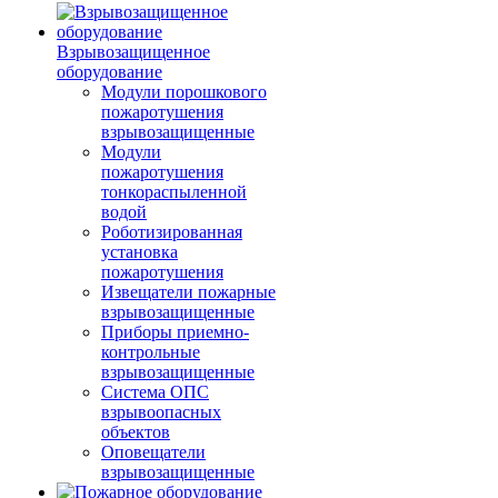
Взрывозащищенное
оборудование
Модули порошкового
пожаротушения
взрывозащищенные
Модули
пожаротушения
тонкораспыленной
водой
Роботизированная
установка
пожаротушения
Извещатели пожарные
взрывозащищенные
Приборы приемно-
контрольные
взрывозащищенные
Система ОПС
взрывоопасных
объектов
Оповещатели
взрывозащищенные