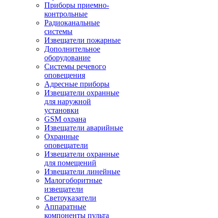
Приборы приемно-
контрольные
Радиоканальные
системы
Извещатели пожарные
Дополнительное
оборудование
Системы речевого
оповещения
Адресные приборы
Извещатели охранные
для наружной
установки
GSM охрана
Извещатели аварийные
Охранные
оповещатели
Извещатели охранные
для помещений
Извещатели линейные
Малогоборитные
извещатели
Светоуказатели
Аппаратные
компоненты пульта