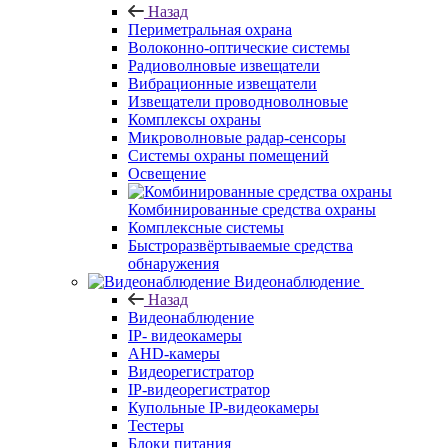
Назад
Периметральная охрана
Волоконно-оптические системы
Радиоволновые извещатели
Вибрационные извещатели
Извещатели проводноволновые
Комплексы охраны
Микроволновые радар-сенсоры
Системы охраны помещений
Освещение
Комбинированные средства охраны
Комплексные системы
Быстроразвёртываемые средства
обнаружения
Видеонаблюдение
Назад
Видеонаблюдение
IP- видеокамеры
AHD-камеры
Видеорегистратор
IP-видеорегистратор
Купольные IP-видеокамеры
Тестеры
Блоки питания