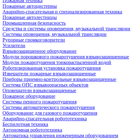
Пожарная техника
Пожарные автоцистерны
Аварийно-спасательная и специализированная техника
Пожарные автолестницы
Промышленная безопасность
Средства и системы оповещения, музыкальной трансляции
Системы оповещения, музыкальной трансляции
Рупорные громкоговорители
Усилители
Взрывозащищенное оборудование
Модули порошкового пожаротушения взрывозащищенные
Модули пожаротушения тонкораспыленной водой
Роботизированная установка пожаротушения
Извещатели пожарные взрывозащищенные
Приборы приемно-контрольные взрывозащищенные
Система ОПС взрывоопасных объектов
Оповещатели взрывозащищенные
Пожарное оборудование
Системы пенного пожаротушения
Системы автоматического пожаротушения
Оборудование для газового пожаротушения
Аварийно-спасательная робототехника
Беспилотная техника
Автономная робототехника
Автоматика управления инженерным оборудованием