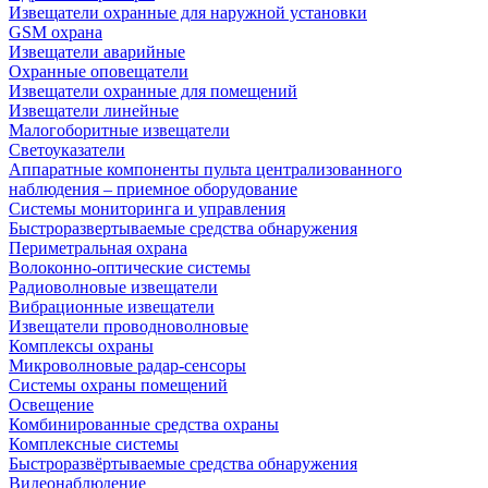
Извещатели охранные для наружной установки
GSM охрана
Извещатели аварийные
Охранные оповещатели
Извещатели охранные для помещений
Извещатели линейные
Малогоборитные извещатели
Светоуказатели
Аппаратные компоненты пульта централизованного
наблюдения – приемное оборудование
Системы мониторинга и управления
Быстроразвертываемые средства обнаружения
Периметральная охрана
Волоконно-оптические системы
Радиоволновые извещатели
Вибрационные извещатели
Извещатели проводноволновые
Комплексы охраны
Микроволновые радар-сенсоры
Системы охраны помещений
Освещение
Комбинированные средства охраны
Комплексные системы
Быстроразвёртываемые средства обнаружения
Видеонаблюдение