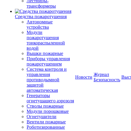
Лестницы-
трансформеры
Средства пожаротушения
Автономные
устройства
Модули
пожаротушения
тонкораспыленной
водой
Вышки пожарные
Приборы управления
пожаротушением
Система контроля и
управления
Журнал
Новости
Выс
противодымной
Безопасность
защитой
автоматическая
Генераторы
огнетушащего аэрозоля
Стволы пожарные
Модули порошковые
Огнетушители
Вентили пожарные
Роботизированные