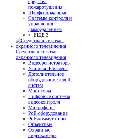
средства
пожаротушения
Шкафы пожарные
Системы контроля и
управления
дымоудалением
+ ЕЩЕ 3
Средства и системы
охранного телевидения
Видеорегистраторы
Уличная IP-камера
Дополнительное
оборудование для IP
систем
Мониторы
Цифровые системы
видеоконтроля
Микрофоны
PoE-оборудование
PoE-коммутаторы
Объективы
Охранные
видеокамеры