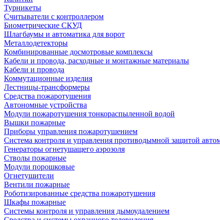
Турникеты
Считыватели с контроллером
Биометрические СКУД
Шлагбаумы и автоматика для ворот
Металлодетекторы
Комбинированные досмотровые комплексы
Кабели и провода, расходные и монтажные материалы
Кабели и провода
Коммутационные изделия
Лестницы-трансформеры
Средства пожаротушения
Автономные устройства
Модули пожаротушения тонкораспыленной водой
Вышки пожарные
Приборы управления пожаротушением
Система контроля и управления противодымной защитой авто
Генераторы огнетушащего аэрозоля
Стволы пожарные
Модули порошковые
Огнетушители
Вентили пожарные
Роботизированные средства пожаротушения
Шкафы пожарные
Системы контроля и управления дымоудалением
Средства и системы охранного телевидения