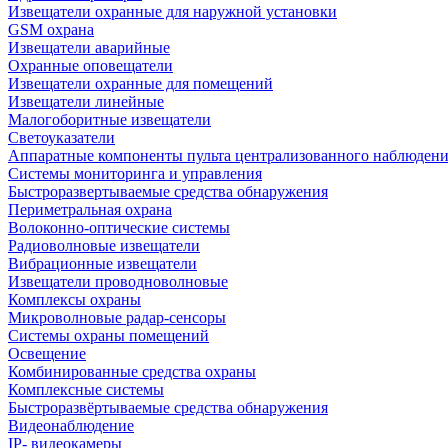
Извещатели охранные для наружной установки
GSM охрана
Извещатели аварийные
Охранные оповещатели
Извещатели охранные для помещений
Извещатели линейные
Малогоборитные извещатели
Светоуказатели
Аппаратные компоненты пульта централизованного наблюдени
Системы мониторинга и управления
Быстроразвертываемые средства обнаружения
Периметральная охрана
Волоконно-оптические системы
Радиоволновые извещатели
Вибрационные извещатели
Извещатели проводноволновые
Комплексы охраны
Микроволновые радар-сенсоры
Системы охраны помещений
Освещение
Комбинированные средства охраны
Комплексные системы
Быстроразвёртываемые средства обнаружения
Видеонаблюдение
IP- видеокамеры