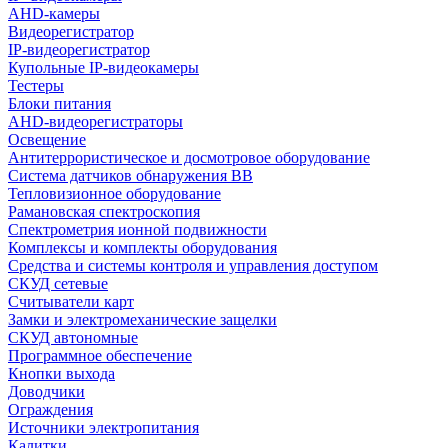
AHD-камеры
Видеорегистратор
IP-видеорегистратор
Купольные IP-видеокамеры
Тестеры
Блоки питания
AHD-видеорегистраторы
Освещение
Антитеррористическое и досмотровое оборудование
Cистема датчиков обнаружения ВВ
Тепловизионное оборудование
Рамановская спектроскопия
Спектрометрия ионной подвижности
Комплексы и комплекты оборудования
Средства и системы контроля и управления доступом
СКУД сетевые
Считыватели карт
Замки и электромеханические защелки
СКУД автономные
Программное обеспечение
Кнопки выхода
Доводчики
Ограждения
Источники электропитания
Калитки