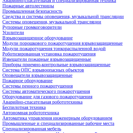
Аварийно-спасательная и специализированная техника
Пожарные автолестницы
Промышленная безопасность
Средства и системы оповещения, музыкальной трансляции
Системы оповещения, музыкальной трансляции
Рупорные громкоговорители
Усилители
Взрывозащищенное оборудование
Модули порошкового пожаротушения взрывозащищенные
Модули пожаротушения тонкораспыленной водой
Роботизированная установка пожаротушения
Извещатели пожарные взрывозащищенные
Приборы приемно-контрольные взрывозащищенные
Система ОПС взрывоопасных объектов
Оповещатели взрывозащищенные
Пожарное оборудование
Системы пенного пожаротушения
Системы автоматического пожаротушения
Оборудование для газового пожаротушения
Аварийно-спасательная робототехника
Беспилотная техника
Автономная робототехника
Автоматика управления инженерным оборудованием
Промышленные и специализированные рабочие места
Специализированная мебель