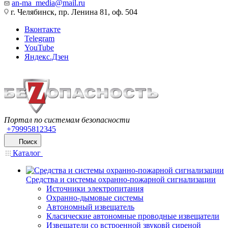
an-ma_media@mail.ru
г. Челябинск, пр. Ленина 81, оф. 504
Вконтакте
Telegram
YouTube
Яндекс.Дзен
Портал по системам безопасности
+79995812345
Поиск
Каталог
Средства и системы охранно-пожарной сигнализации
Источники электропитания
Охранно-дымовые системы
Автономный извещатель
Класические автономные проводные извещатели
Извещатели со встроенной звуковй сиреной