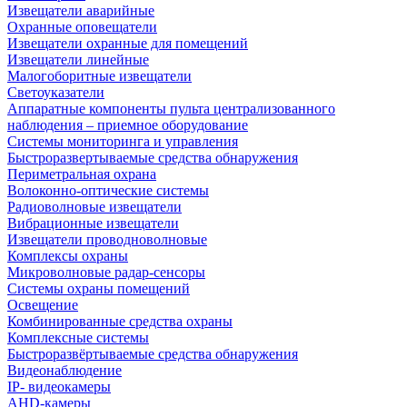
Извещатели аварийные
Охранные оповещатели
Извещатели охранные для помещений
Извещатели линейные
Малогоборитные извещатели
Светоуказатели
Аппаратные компоненты пульта централизованного
наблюдения – приемное оборудование
Системы мониторинга и управления
Быстроразвертываемые средства обнаружения
Периметральная охрана
Волоконно-оптические системы
Радиоволновые извещатели
Вибрационные извещатели
Извещатели проводноволновые
Комплексы охраны
Микроволновые радар-сенсоры
Системы охраны помещений
Освещение
Комбинированные средства охраны
Комплексные системы
Быстроразвёртываемые средства обнаружения
Видеонаблюдение
IP- видеокамеры
AHD-камеры