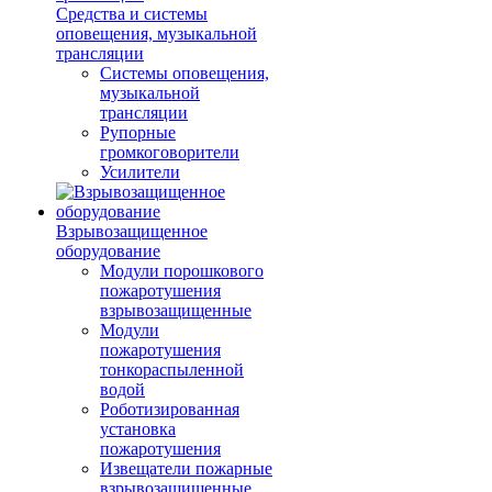
Средства и системы
оповещения, музыкальной
трансляции
Системы оповещения,
музыкальной
трансляции
Рупорные
громкоговорители
Усилители
Взрывозащищенное
оборудование
Модули порошкового
пожаротушения
взрывозащищенные
Модули
пожаротушения
тонкораспыленной
водой
Роботизированная
установка
пожаротушения
Извещатели пожарные
взрывозащищенные