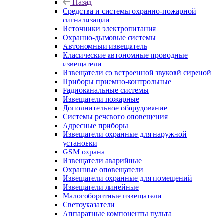
Назад
Средства и системы охранно-пожарной
сигнализации
Источники электропитания
Охранно-дымовые системы
Автономный извещатель
Класические автономные проводные
извещатели
Извещатели со встроенной звуковй сиреной
Приборы приемно-контрольные
Радиоканальные системы
Извещатели пожарные
Дополнительное оборудование
Системы речевого оповещения
Адресные приборы
Извещатели охранные для наружной
установки
GSM охрана
Извещатели аварийные
Охранные оповещатели
Извещатели охранные для помещений
Извещатели линейные
Малогоборитные извещатели
Светоуказатели
Аппаратные компоненты пульта