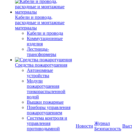
Кабели и провода,
расходные и монтажные
материалы
Кабели и провода
Коммутационные
изделия
Лестницы-
трансформеры
Средства пожаротушения
Автономные
устройства
Модули
пожаротушения
тонкораспыленной
водой
Вышки пожарные
Приборы управления
пожаротушением
Система контроля и
управления
Журнал
Новости
Выс
противодымной
Безопасность