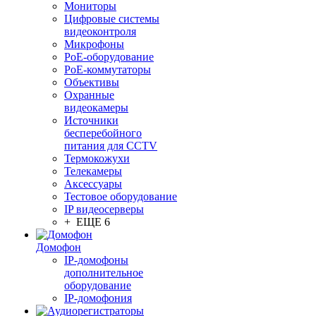
Мониторы
Цифровые системы
видеоконтроля
Микрофоны
PoE-оборудование
PoE-коммутаторы
Объективы
Охранные
видеокамеры
Источники
бесперебойного
питания для CCTV
Термокожухи
Телекамеры
Аксессуары
Тестовое оборудование
IP видеосерверы
+ ЕЩЕ 6
Домофон
IP-домофоны
дополнительное
оборудование
IP-домофония