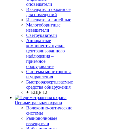
оповещатели
Извещатели охранные
для помещений
Извещатели линейные
Малогоборитные
извещатели
Светоуказатели
Аппаратные
компоненты пульта
централизованного
наблюдения –
приемное
оборудование
Системы мониторинга
и управления
Быстроразвертываемые
средства обнаружения
+ ЕЩЕ 12
Периметральная охрана
Волоконно-оптические
системы
Радиоволновые
извещатели
Вибрационные