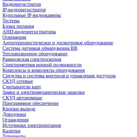
Видеорегистратор
IP-видеорегистратор
Купольные IP-видеокамеры
Тестеры
Блоки питания
AHD-видеорегистраторы
Освещение
Антитеррористическое и досмотровое оборудование
Cистема датчиков обнаружения ВВ
Тепловизионное оборудование
Рамановская спектроскопия
Спектрометрия ионной подвижности
Комплексы и комплекты оборудования
Средства и системы контроля и управления доступом
СКУД сетевые
Считыватели карт
Замки и электромеханические защелки
СКУД автономные
Программное обеспечение
Кнопки выхода
Доводчики
Ограждения
Источники электропитания
Калитки
Турникеты