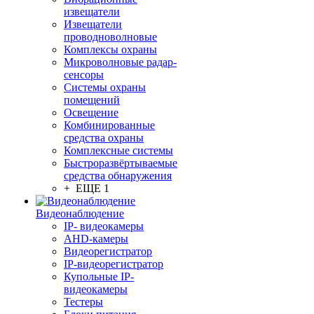
извещатели
Извещатели
проводноволновые
Комплексы охраны
Микроволновые радар-
сенсоры
Системы охраны
помещений
Освещение
Комбинированные
средства охраны
Комплексные системы
Быстроразвёртываемые
средства обнаружения
+ ЕЩЕ 1
Видеонаблюдение
IP- видеокамеры
AHD-камеры
Видеорегистратор
IP-видеорегистратор
Купольные IP-
видеокамеры
Тестеры