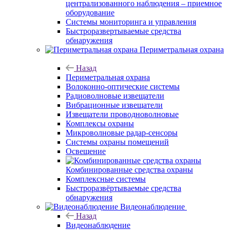
централизованного наблюдения – приемное
оборудование
Системы мониторинга и управления
Быстроразвертываемые средства
обнаружения
Периметральная охрана
Назад
Периметральная охрана
Волоконно-оптические системы
Радиоволновые извещатели
Вибрационные извещатели
Извещатели проводноволновые
Комплексы охраны
Микроволновые радар-сенсоры
Системы охраны помещений
Освещение
Комбинированные средства охраны
Комплексные системы
Быстроразвёртываемые средства
обнаружения
Видеонаблюдение
Назад
Видеонаблюдение