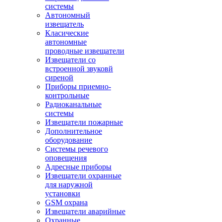
системы
Автономный
извещатель
Класические
автономные
проводные извещатели
Извещатели со
встроенной звуковй
сиреной
Приборы приемно-
контрольные
Радиоканальные
системы
Извещатели пожарные
Дополнительное
оборудование
Системы речевого
оповещения
Адресные приборы
Извещатели охранные
для наружной
установки
GSM охрана
Извещатели аварийные
Охранные