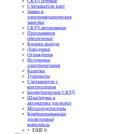
СКУД сетевые
Считыватели карт
Замки и
электромеханические
защелки
СКУД автономные
Программное
обеспечение
Кнопки выхода
Доводчики
Ограждения
Источники
электропитания
Калитки
Турникеты
Считыватели с
контроллером
Биометрические СКУД
Шлагбаумы и
автоматика для ворот
Металлодетекторы
Комбинированные
досмотровые
комплексы
+ ЕЩЕ 6