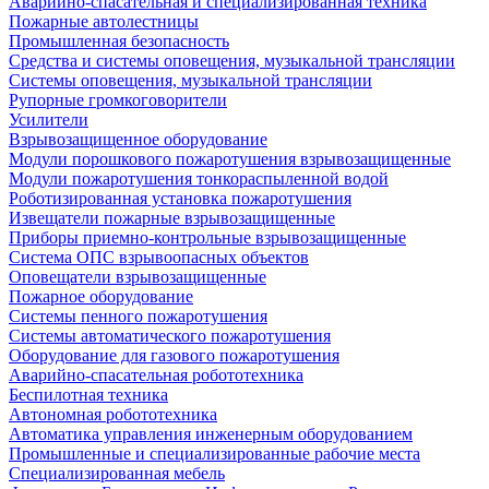
Аварийно-спасательная и специализированная техника
Пожарные автолестницы
Промышленная безопасность
Средства и системы оповещения, музыкальной трансляции
Системы оповещения, музыкальной трансляции
Рупорные громкоговорители
Усилители
Взрывозащищенное оборудование
Модули порошкового пожаротушения взрывозащищенные
Модули пожаротушения тонкораспыленной водой
Роботизированная установка пожаротушения
Извещатели пожарные взрывозащищенные
Приборы приемно-контрольные взрывозащищенные
Система ОПС взрывоопасных объектов
Оповещатели взрывозащищенные
Пожарное оборудование
Системы пенного пожаротушения
Системы автоматического пожаротушения
Оборудование для газового пожаротушения
Аварийно-спасательная робототехника
Беспилотная техника
Автономная робототехника
Автоматика управления инженерным оборудованием
Промышленные и специализированные рабочие места
Специализированная мебель