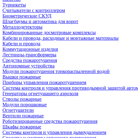
Турникеты
Считыватели с контроллером
Биометрические СКУД
Шлагбаумы и автоматика для ворот
Металлодетекторы
Комбинированные досмотровые комплексы
Кабели и провода, расходные и монтажные материалы
Кабели и провода
Коммутационные изделия
Лестницы-трансформеры
Средства пожаротушения
Автономные устройства
Модули пожаротушения тонкораспыленной водой
Вышки пожарные
Приборы управления пожаротушением
Система контроля и управления противодымной защитой авто
Генераторы огнетушащего аэрозоля
Стволы пожарные
Модули порошковые
Огнетушители
Вентили пожарные
Роботизированные средства пожаротушения
Шкафы пожарные
Системы контроля и управления дымоудалением
Средства и системы охранного телевидения