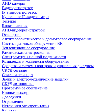
AHD-камеры
Видеорегистратор
IP-видеорегистратор
Купольные IP-видеокамеры
Тестеры
Блоки питания
AHD-видеорегистраторы
Освещение
Антитеррористическое и досмотровое оборудование
Cистема датчиков обнаружения ВВ
Тепловизионное оборудование
Рамановская спектроскопия
Спектрометрия ионной подвижности
Комплексы и комплекты оборудования
Средства и системы контроля и управления доступом
СКУД сетевые
Считыватели карт
Замки и электромеханические защелки
СКУД автономные
Программное обеспечение
Кнопки выхода
Доводчики
Ограждения
Источники электропитания
Калитки