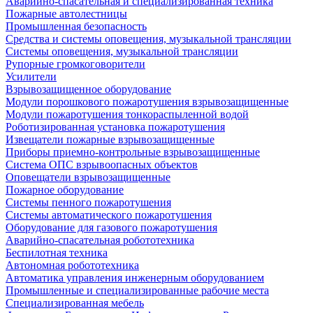
Аварийно-спасательная и специализированная техника
Пожарные автолестницы
Промышленная безопасность
Средства и системы оповещения, музыкальной трансляции
Системы оповещения, музыкальной трансляции
Рупорные громкоговорители
Усилители
Взрывозащищенное оборудование
Модули порошкового пожаротушения взрывозащищенные
Модули пожаротушения тонкораспыленной водой
Роботизированная установка пожаротушения
Извещатели пожарные взрывозащищенные
Приборы приемно-контрольные взрывозащищенные
Система ОПС взрывоопасных объектов
Оповещатели взрывозащищенные
Пожарное оборудование
Системы пенного пожаротушения
Системы автоматического пожаротушения
Оборудование для газового пожаротушения
Аварийно-спасательная робототехника
Беспилотная техника
Автономная робототехника
Автоматика управления инженерным оборудованием
Промышленные и специализированные рабочие места
Специализированная мебель