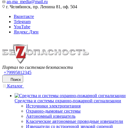
an-ma_media@mail.ru
г. Челябинск, пр. Ленина 81, оф. 504
Вконтакте
Telegram
YouTube
Яндекс.Дзен
Портал по системам безопасности
+79995812345
Поиск
Каталог
Средства и системы охранно-пожарной сигнализации
Источники электропитания
Охранно-дымовые системы
Автономный извещатель
Класические автономные проводные извещатели
Извещатели со встроенной звуковй сиреной