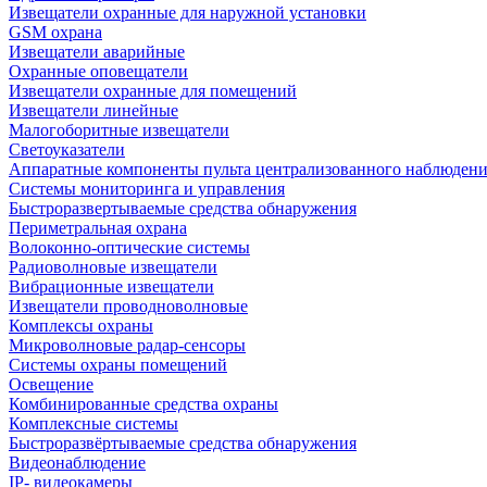
Извещатели охранные для наружной установки
GSM охрана
Извещатели аварийные
Охранные оповещатели
Извещатели охранные для помещений
Извещатели линейные
Малогоборитные извещатели
Светоуказатели
Аппаратные компоненты пульта централизованного наблюдени
Системы мониторинга и управления
Быстроразвертываемые средства обнаружения
Периметральная охрана
Волоконно-оптические системы
Радиоволновые извещатели
Вибрационные извещатели
Извещатели проводноволновые
Комплексы охраны
Микроволновые радар-сенсоры
Системы охраны помещений
Освещение
Комбинированные средства охраны
Комплексные системы
Быстроразвёртываемые средства обнаружения
Видеонаблюдение
IP- видеокамеры