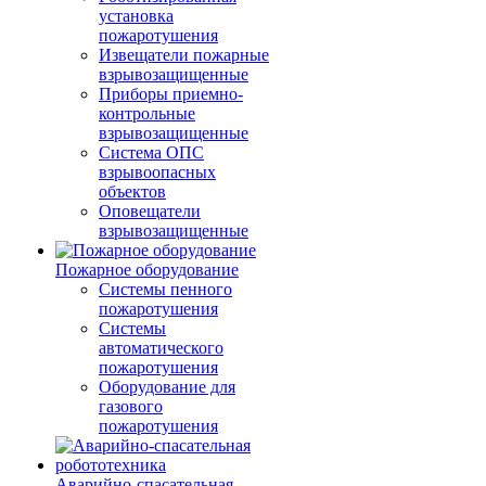
установка
пожаротушения
Извещатели пожарные
взрывозащищенные
Приборы приемно-
контрольные
взрывозащищенные
Система ОПС
взрывоопасных
объектов
Оповещатели
взрывозащищенные
Пожарное оборудование
Системы пенного
пожаротушения
Системы
автоматического
пожаротушения
Оборудование для
газового
пожаротушения
Аварийно-спасательная