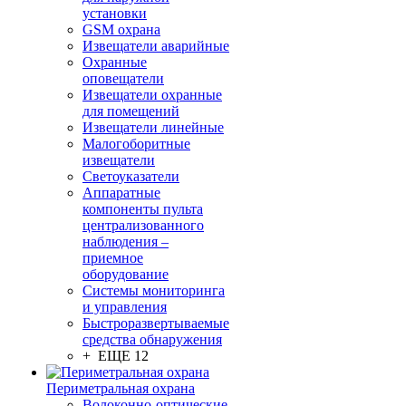
установки
GSM охрана
Извещатели аварийные
Охранные
оповещатели
Извещатели охранные
для помещений
Извещатели линейные
Малогоборитные
извещатели
Светоуказатели
Аппаратные
компоненты пульта
централизованного
наблюдения –
приемное
оборудование
Системы мониторинга
и управления
Быстроразвертываемые
средства обнаружения
+ ЕЩЕ 12
Периметральная охрана
Волоконно-оптические