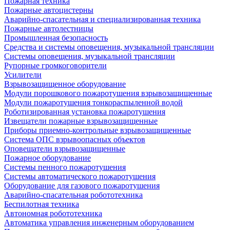
Пожарная техника
Пожарные автоцистерны
Аварийно-спасательная и специализированная техника
Пожарные автолестницы
Промышленная безопасность
Средства и системы оповещения, музыкальной трансляции
Системы оповещения, музыкальной трансляции
Рупорные громкоговорители
Усилители
Взрывозащищенное оборудование
Модули порошкового пожаротушения взрывозащищенные
Модули пожаротушения тонкораспыленной водой
Роботизированная установка пожаротушения
Извещатели пожарные взрывозащищенные
Приборы приемно-контрольные взрывозащищенные
Система ОПС взрывоопасных объектов
Оповещатели взрывозащищенные
Пожарное оборудование
Системы пенного пожаротушения
Системы автоматического пожаротушения
Оборудование для газового пожаротушения
Аварийно-спасательная робототехника
Беспилотная техника
Автономная робототехника
Автоматика управления инженерным оборудованием