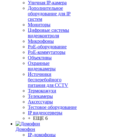
Уличная IP-камера
Дополнительное
оборудование для IP
систем
Мониторы
Цифровые системы
видеоконтроля
Микрофоны
PoE-оборудование
PoE-коммутаторы
Объективы
Охранные
видеокамеры
Источники
бесперебойного
питания для CCTV
Термокожухи
Телекамеры
Аксессуары
Тестовое оборудование
IP видеосерверы
+ ЕЩЕ 6
Домофон
IP-домофоны