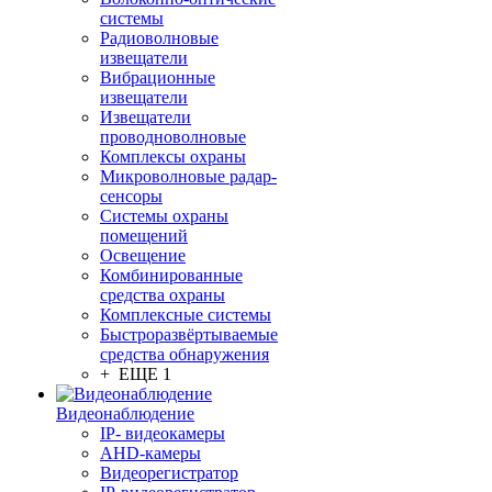
системы
Радиоволновые
извещатели
Вибрационные
извещатели
Извещатели
проводноволновые
Комплексы охраны
Микроволновые радар-
сенсоры
Системы охраны
помещений
Освещение
Комбинированные
средства охраны
Комплексные системы
Быстроразвёртываемые
средства обнаружения
+ ЕЩЕ 1
Видеонаблюдение
IP- видеокамеры
AHD-камеры
Видеорегистратор