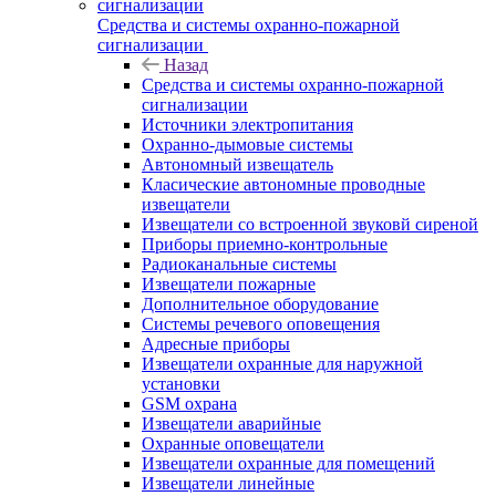
Средства и системы охранно-пожарной
сигнализации
Назад
Средства и системы охранно-пожарной
сигнализации
Источники электропитания
Охранно-дымовые системы
Автономный извещатель
Класические автономные проводные
извещатели
Извещатели со встроенной звуковй сиреной
Приборы приемно-контрольные
Радиоканальные системы
Извещатели пожарные
Дополнительное оборудование
Системы речевого оповещения
Адресные приборы
Извещатели охранные для наружной
установки
GSM охрана
Извещатели аварийные
Охранные оповещатели
Извещатели охранные для помещений
Извещатели линейные