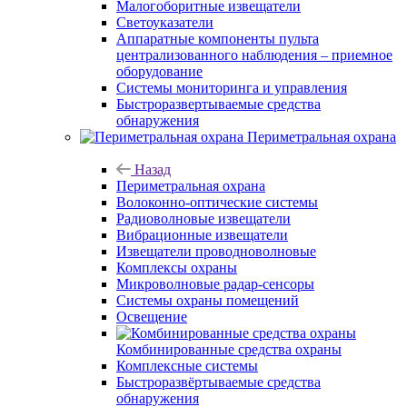
Малогоборитные извещатели
Светоуказатели
Аппаратные компоненты пульта
централизованного наблюдения – приемное
оборудование
Системы мониторинга и управления
Быстроразвертываемые средства
обнаружения
Периметральная охрана
Назад
Периметральная охрана
Волоконно-оптические системы
Радиоволновые извещатели
Вибрационные извещатели
Извещатели проводноволновые
Комплексы охраны
Микроволновые радар-сенсоры
Системы охраны помещений
Освещение
Комбинированные средства охраны
Комплексные системы
Быстроразвёртываемые средства
обнаружения