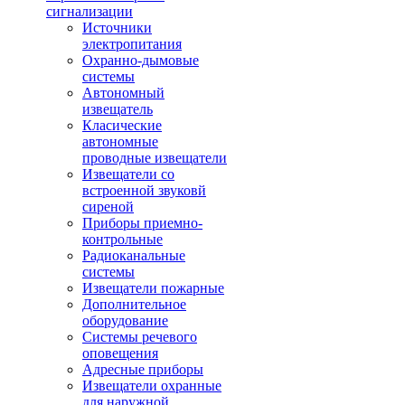
сигнализации
Источники
электропитания
Охранно-дымовые
системы
Автономный
извещатель
Класические
автономные
проводные извещатели
Извещатели со
встроенной звуковй
сиреной
Приборы приемно-
контрольные
Радиоканальные
системы
Извещатели пожарные
Дополнительное
оборудование
Системы речевого
оповещения
Адресные приборы
Извещатели охранные
для наружной