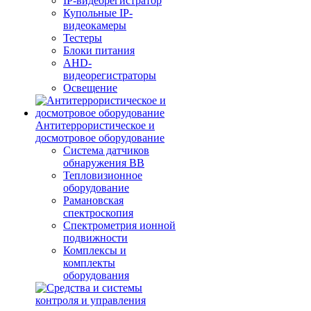
IP-видеорегистратор
Купольные IP-
видеокамеры
Тестеры
Блоки питания
AHD-
видеорегистраторы
Освещение
Антитеррористическое и
досмотровое оборудование
Cистема датчиков
обнаружения ВВ
Тепловизионное
оборудование
Рамановская
спектроскопия
Спектрометрия ионной
подвижности
Комплексы и
комплекты
оборудования