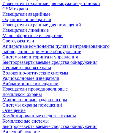
Извещатели охранные для наружной установки
GSM охрана
Извещатели аварийные
Охранные оповещатели
Извещатели охранные для помещений
Извещатели линейные
Малогоборитные извещатели
Светоуказатели
Аппаратные компоненты пульта централизованного
наблюдения – приемное оборудование
Системы мониторинга и управления
Быстроразвертываемые средства обнаружения
Периметральная охрана
Волоконно-оптические системы
Радиоволновые извещатели
Вибрационные извещатели
Извещатели проводноволновые
Комплексы охраны
Микроволновые радар-сенсоры
Системы охраны помещений
Освещение
Комбинированные средства охраны
Комплексные системы
Быстроразвёртываемые средства обнаружения
Видеонаблюдение