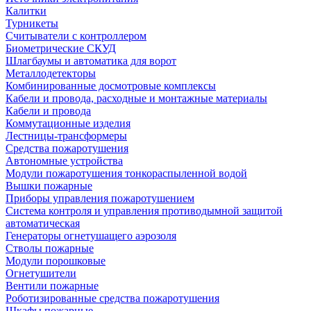
Калитки
Турникеты
Считыватели с контроллером
Биометрические СКУД
Шлагбаумы и автоматика для ворот
Металлодетекторы
Комбинированные досмотровые комплексы
Кабели и провода, расходные и монтажные материалы
Кабели и провода
Коммутационные изделия
Лестницы-трансформеры
Средства пожаротушения
Автономные устройства
Модули пожаротушения тонкораспыленной водой
Вышки пожарные
Приборы управления пожаротушением
Система контроля и управления противодымной защитой
автоматическая
Генераторы огнетушащего аэрозоля
Стволы пожарные
Модули порошковые
Огнетушители
Вентили пожарные
Роботизированные средства пожаротушения
Шкафы пожарные