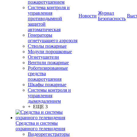
пожаротушением
Система контроля и
управления
Журнал
Новости
Выс
противодымной
Безопасность
защитой
автоматическая
Генераторы
огнетушащего аэрозоля
Стволы пожарные
Модули порошковые
Огнетушители
Вентили пожарные
Роботизированные
средства
пожаротушения
Шкафы пожарные
Системы контроля и
управления
дымоудалением
+ ЕЩЕ 3
Средства и системы
охранного телевидения
Видеорегистраторы