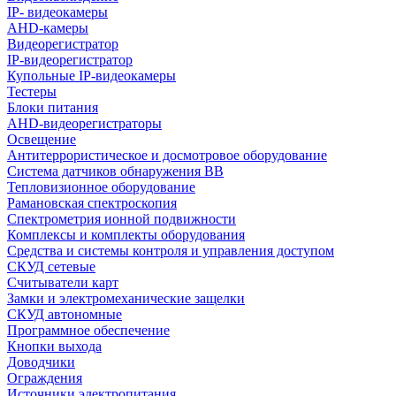
IP- видеокамеры
AHD-камеры
Видеорегистратор
IP-видеорегистратор
Купольные IP-видеокамеры
Тестеры
Блоки питания
AHD-видеорегистраторы
Освещение
Антитеррористическое и досмотровое оборудование
Cистема датчиков обнаружения ВВ
Тепловизионное оборудование
Рамановская спектроскопия
Спектрометрия ионной подвижности
Комплексы и комплекты оборудования
Средства и системы контроля и управления доступом
СКУД сетевые
Считыватели карт
Замки и электромеханические защелки
СКУД автономные
Программное обеспечение
Кнопки выхода
Доводчики
Ограждения
Источники электропитания