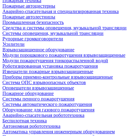
Пожарная техника
Пожарные автоцистерны
Аварийно-спасательная и специализированная техника
Пожарные автолестницы
Промышленная безопасность
Средства и системы оповещения, музыкальной трансляции
Системы оповещения, музыкальной трансляции
Рупорные громкоговорители
Усилители
Взрывозащищенное оборудование
Модули порошкового пожаротушения взрывозащищенные
Модули пожаротушения тонкораспыленной водой
Роботизированная установка пожаротушения
Извещатели пожарные взрывозащищенные
Приборы приемно-контрольные взрывозащищенные
Система ОПС взрывоопасных объектов
Оповещатели взрывозащищенные
Пожарное оборудование
Системы пенного пожаротушения
Системы автоматического пожаротушения
Оборудование для газового пожаротушения
Аварийно-спасательная робототехника
Беспилотная техника
Автономная робототехника
Автоматика управления инженерным оборудованием