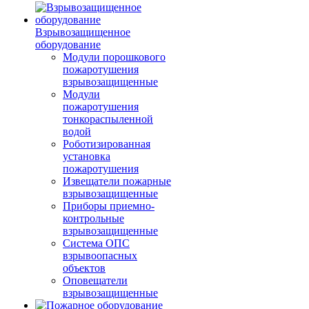
Взрывозащищенное
оборудование
Модули порошкового
пожаротушения
взрывозащищенные
Модули
пожаротушения
тонкораспыленной
водой
Роботизированная
установка
пожаротушения
Извещатели пожарные
взрывозащищенные
Приборы приемно-
контрольные
взрывозащищенные
Система ОПС
взрывоопасных
объектов
Оповещатели
взрывозащищенные