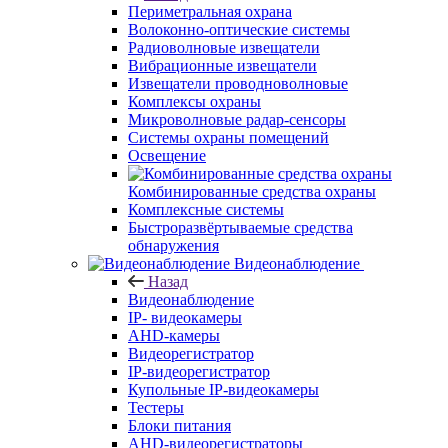
Периметральная охрана
Волоконно-оптические системы
Радиоволновые извещатели
Вибрационные извещатели
Извещатели проводноволновые
Комплексы охраны
Микроволновые радар-сенсоры
Системы охраны помещений
Освещение
Комбинированные средства охраны
Комплексные системы
Быстроразвёртываемые средства
обнаружения
Видеонаблюдение
Назад
Видеонаблюдение
IP- видеокамеры
AHD-камеры
Видеорегистратор
IP-видеорегистратор
Купольные IP-видеокамеры
Тестеры
Блоки питания
AHD-видеорегистраторы