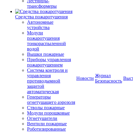
Лестницы-
трансформеры
Средства пожаротушения
Автономные
устройства
Модули
пожаротушения
тонкораспыленной
водой
Вышки пожарные
Приборы управления
пожаротушением
Система контроля и
управления
Журнал
Новости
Выс
противодымной
Безопасность
защитой
автоматическая
Генераторы
огнетушащего аэрозоля
Стволы пожарные
Модули порошковые
Огнетушители
Вентили пожарные
Роботизированные