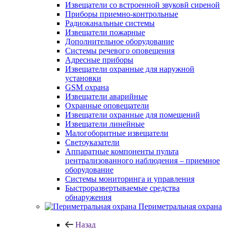
Извещатели со встроенной звуковй сиреной
Приборы приемно-контрольные
Радиоканальные системы
Извещатели пожарные
Дополнительное оборудование
Системы речевого оповещения
Адресные приборы
Извещатели охранные для наружной
установки
GSM охрана
Извещатели аварийные
Охранные оповещатели
Извещатели охранные для помещений
Извещатели линейные
Малогоборитные извещатели
Светоуказатели
Аппаратные компоненты пульта
централизованного наблюдения – приемное
оборудование
Системы мониторинга и управления
Быстроразвертываемые средства
обнаружения
Периметральная охрана
Назад