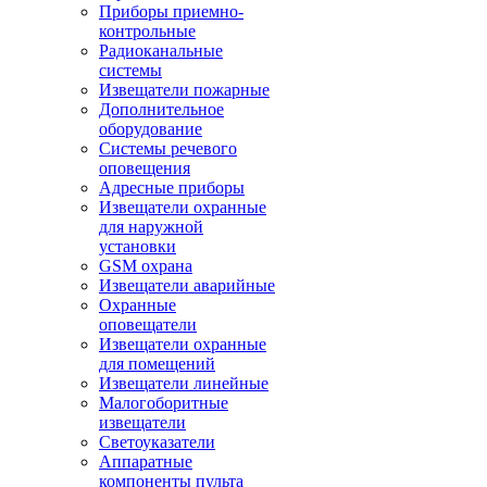
Приборы приемно-
контрольные
Радиоканальные
системы
Извещатели пожарные
Дополнительное
оборудование
Системы речевого
оповещения
Адресные приборы
Извещатели охранные
для наружной
установки
GSM охрана
Извещатели аварийные
Охранные
оповещатели
Извещатели охранные
для помещений
Извещатели линейные
Малогоборитные
извещатели
Светоуказатели
Аппаратные
компоненты пульта