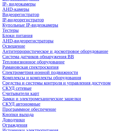
IP- видеокамеры
AHD-камеры
Видеорегистратор
IP-видеорегистратор
Купольные IP-видеокамеры
Тестеры
Блоки питания
AHD-видеорегистраторы
Освещение
Антитеррористическое и досмотровое оборудование
Cистема датчиков обнаружения ВВ
Тепловизионное оборудование
Рамановская спектроскопия
Спектрометрия ионной подвижности
Комплексы и комплекты оборудования
Средства и системы контроля и управления доступом
СКУД сетевые
Считыватели карт
Замки и электромеханические защелки
СКУД автономные
Программное обеспечение
Кнопки выхода
Доводчики
Ограждения
Источники электропитания