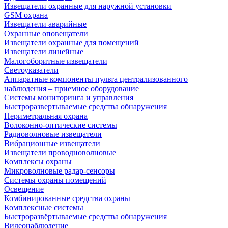
Извещатели охранные для наружной установки
GSM охрана
Извещатели аварийные
Охранные оповещатели
Извещатели охранные для помещений
Извещатели линейные
Малогоборитные извещатели
Светоуказатели
Аппаратные компоненты пульта централизованного
наблюдения – приемное оборудование
Системы мониторинга и управления
Быстроразвертываемые средства обнаружения
Периметральная охрана
Волоконно-оптические системы
Радиоволновые извещатели
Вибрационные извещатели
Извещатели проводноволновые
Комплексы охраны
Микроволновые радар-сенсоры
Системы охраны помещений
Освещение
Комбинированные средства охраны
Комплексные системы
Быстроразвёртываемые средства обнаружения
Видеонаблюдение