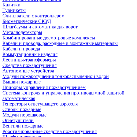
Калитки
Турникеты
Считыватели с контроллером
Биометрические СКУД
Шлагбаумы и автоматика для ворот
Металлодетекторы
Комбинированные досмотровые комплексы
Кабели и провода, расходные и монтажные материалы
Кабели и провода
Коммутационные изделия
Лестницы-трансформеры
Средства пожаротушения
Автономные устройства
Модули пожаротушения тонкораспыленной водой
Вышки пожарные
Приборы управления пожаротушением
Система контроля и управления противодымной защитой
автоматическая
Генераторы огнетушащего аэрозоля
Стволы пожарные
Модули порошковые
Огнетушители
Вентили пожарные
Роботизированные средства пожаротушения
Шкафы пожарные