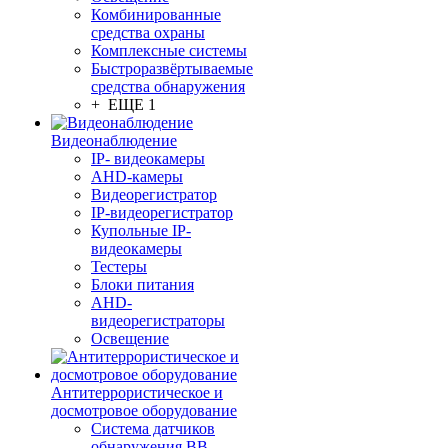
Комбинированные
средства охраны
Комплексные системы
Быстроразвёртываемые
средства обнаружения
+ ЕЩЕ 1
Видеонаблюдение
IP- видеокамеры
AHD-камеры
Видеорегистратор
IP-видеорегистратор
Купольные IP-
видеокамеры
Тестеры
Блоки питания
AHD-
видеорегистраторы
Освещение
Антитеррористическое и
досмотровое оборудование
Cистема датчиков
обнаружения ВВ