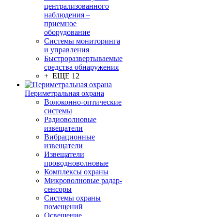
централизованного
наблюдения –
приемное
оборудование
Системы мониторинга
и управления
Быстроразвертываемые
средства обнаружения
+ ЕЩЕ 12
Периметральная охрана
Волоконно-оптические
системы
Радиоволновые
извещатели
Вибрационные
извещатели
Извещатели
проводноволновые
Комплексы охраны
Микроволновые радар-
сенсоры
Системы охраны
помещений
Освещение