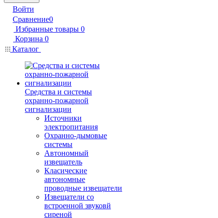
Войти
Сравнение
0
Избранные товары
0
Корзина
0
Каталог
Средства и системы
охранно-пожарной
сигнализации
Источники
электропитания
Охранно-дымовые
системы
Автономный
извещатель
Класические
автономные
проводные извещатели
Извещатели со
встроенной звуковй
сиреной