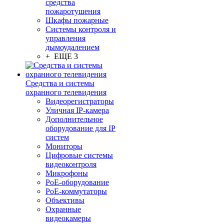
средства
пожаротушения
Шкафы пожарные
Системы контроля и
управления
дымоудалением
+ ЕЩЕ 3
Средства и системы
охранного телевидения
Видеорегистраторы
Уличная IP-камера
Дополнительное
оборудование для IP
систем
Мониторы
Цифровые системы
видеоконтроля
Микрофоны
PoE-оборудование
PoE-коммутаторы
Объективы
Охранные
видеокамеры