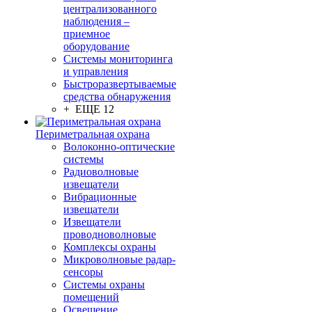
централизованного
наблюдения –
приемное
оборудование
Системы мониторинга
и управления
Быстроразвертываемые
средства обнаружения
+ ЕЩЕ 12
Периметральная охрана
Волоконно-оптические
системы
Радиоволновые
извещатели
Вибрационные
извещатели
Извещатели
проводноволновые
Комплексы охраны
Микроволновые радар-
сенсоры
Системы охраны
помещений
Освещение