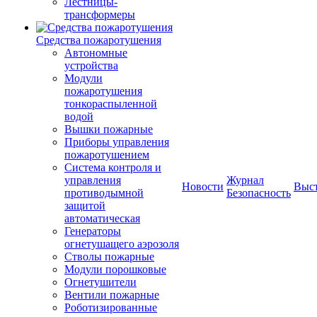
Лестницы-
трансформеры
Средства пожаротушения
Автономные
устройства
Модули
пожаротушения
тонкораспыленной
водой
Вышки пожарные
Приборы управления
пожаротушением
Система контроля и
управления
Журнал
Новости
Выс
противодымной
Безопасность
защитой
автоматическая
Генераторы
огнетушащего аэрозоля
Стволы пожарные
Модули порошковые
Огнетушители
Вентили пожарные
Роботизированные