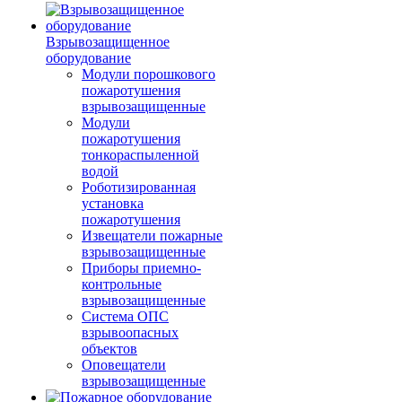
Взрывозащищенное
оборудование
Модули порошкового
пожаротушения
взрывозащищенные
Модули
пожаротушения
тонкораспыленной
водой
Роботизированная
установка
пожаротушения
Извещатели пожарные
взрывозащищенные
Приборы приемно-
контрольные
взрывозащищенные
Система ОПС
взрывоопасных
объектов
Оповещатели
взрывозащищенные