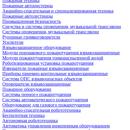
Пожарная техника
Пожарные автоцистерны
Аварийно-спасательная и специализированная техника
Пожарные автолестницы
Промышленная безопасность
Средства и системы оповещения, музыкальной трансляции
Системы оповещения, музыкальной трансляции
Рупорные громкоговорители
Усилители
Взрывозащищенное оборудование
Модули порошкового пожаротушения взрывозащищенные
Модули пожаротушения тонкораспыленной водой
Роботизированная установка пожаротушения
Извещатели пожарные взрывозащищенные
Приборы приемно-контрольные взрывозащищенные
Система ОПС взрывоопасных объектов
Оповещатели взрывозащищенные
Пожарное оборудование
Системы пенного пожаротушения
Системы автоматического пожаротушения
Оборудование для газового пожаротушения
Аварийно-спасательная робототехника
Беспилотная техника
Автономная робототехника
Автоматика управления инженерным оборудованием