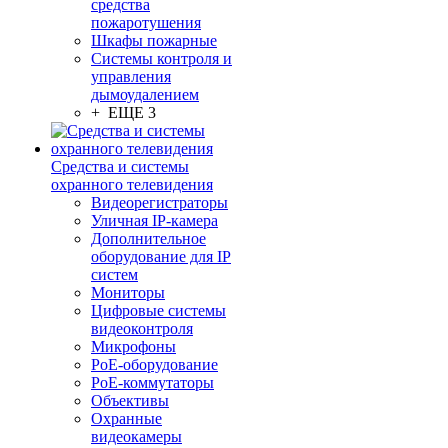
средства
пожаротушения
Шкафы пожарные
Системы контроля и
управления
дымоудалением
+ ЕЩЕ 3
Средства и системы
охранного телевидения
Видеорегистраторы
Уличная IP-камера
Дополнительное
оборудование для IP
систем
Мониторы
Цифровые системы
видеоконтроля
Микрофоны
PoE-оборудование
PoE-коммутаторы
Объективы
Охранные
видеокамеры