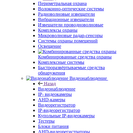
Периметральная охрана
Волоконно-оптические системы
Радиоволновые извещатели
Вибрационные извещатели
Извещатели проводноволновые
Комплексы охраны
Микроволновые радар-сенсоры
Системы охраны помещений
Освещение
Комбинированные средства охраны
Комплексные системы
Быстроразвёртываемые средства
обнаружения
Видеонаблюдение
Назад
Видеонаблюдение
IP- видеокамеры
AHD-камеры
Видеорегистратор
IP-видеорегистратор
Купольные IP-видеокамеры
Тестеры
Блоки питания
AHD-видеорегистраторы