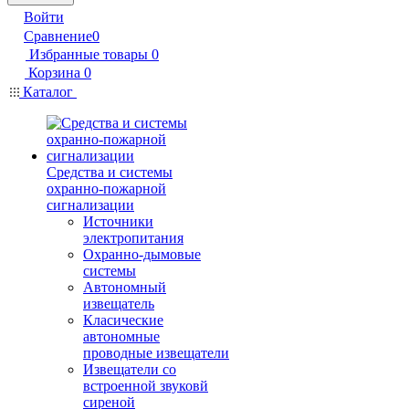
Войти
Сравнение
0
Избранные товары
0
Корзина
0
Каталог
Средства и системы
охранно-пожарной
сигнализации
Источники
электропитания
Охранно-дымовые
системы
Автономный
извещатель
Класические
автономные
проводные извещатели
Извещатели со
встроенной звуковй
сиреной