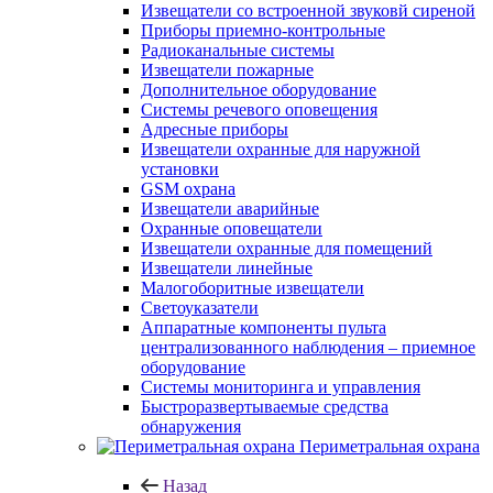
Извещатели со встроенной звуковй сиреной
Приборы приемно-контрольные
Радиоканальные системы
Извещатели пожарные
Дополнительное оборудование
Системы речевого оповещения
Адресные приборы
Извещатели охранные для наружной
установки
GSM охрана
Извещатели аварийные
Охранные оповещатели
Извещатели охранные для помещений
Извещатели линейные
Малогоборитные извещатели
Светоуказатели
Аппаратные компоненты пульта
централизованного наблюдения – приемное
оборудование
Системы мониторинга и управления
Быстроразвертываемые средства
обнаружения
Периметральная охрана
Назад