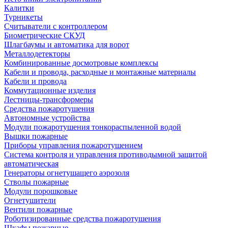
Калитки
Турникеты
Считыватели с контроллером
Биометрические СКУД
Шлагбаумы и автоматика для ворот
Металлодетекторы
Комбинированные досмотровые комплексы
Кабели и провода, расходные и монтажные материалы
Кабели и провода
Коммутационные изделия
Лестницы-трансформеры
Средства пожаротушения
Автономные устройства
Модули пожаротушения тонкораспыленной водой
Вышки пожарные
Приборы управления пожаротушением
Система контроля и управления противодымной защитой
автоматическая
Генераторы огнетушащего аэрозоля
Стволы пожарные
Модули порошковые
Огнетушители
Вентили пожарные
Роботизированные средства пожаротушения
Шкафы пожарные