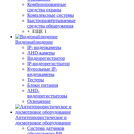
Комбинированные
средства охраны
Комплексные системы
Быстроразвёртываемые
средства обнаружения
+ ЕЩЕ 1
Видеонаблюдение
IP- видеокамеры
AHD-камеры
Видеорегистратор
IP-видеорегистратор
Купольные IP-
видеокамеры
Тестеры
Блоки питания
AHD-
видеорегистраторы
Освещение
Антитеррористическое и
досмотровое оборудование
Cистема датчиков
обнаружения ВВ