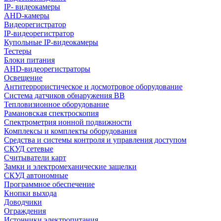
IP- видеокамеры
AHD-камеры
Видеорегистратор
IP-видеорегистратор
Купольные IP-видеокамеры
Тестеры
Блоки питания
AHD-видеорегистраторы
Освещение
Антитеррористическое и досмотровое оборудование
Cистема датчиков обнаружения ВВ
Тепловизионное оборудование
Рамановская спектроскопия
Спектрометрия ионной подвижности
Комплексы и комплекты оборудования
Средства и системы контроля и управления доступом
СКУД сетевые
Считыватели карт
Замки и электромеханические защелки
СКУД автономные
Программное обеспечение
Кнопки выхода
Доводчики
Ограждения
Источники электропитания