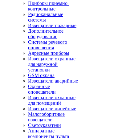
Приборы приемно-
контрольные
Радиоканальные
системы
Извещатели пожарные
Дополнительное
оборудование
Системы речевого
оповещения
Адресные приборы
Извещатели охранные
для наружной
установки
GSM охрана
Извещатели аварийные
Охранные
оповещатели
Извещатели охранные
для помещений
Извещатели линейные
Малогоборитные
извещатели
Светоуказатели
Аппаратные
компоненты пульта