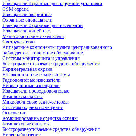
Извещатели охранные для наружной установки
GSM охрана
Извещатели аварийные
Охранные оповещатели
Извещатели охранные для помещений
Извещатели линейные
Малогоборитные извещатели
Светоуказатели
Аппаратные компоненты пульта централизованного
наблюдения – приемное оборудование
Системы мониторинга и управления
Быстроразвертываемые средства обнаружения
Периметральная охрана
Волоконно-оптические системы
Радиоволновые извещатели
Вибрационные извещатели
Извещатели проводноволновые
Комплексы охраны
Микроволновые радар-сенсоры
Системы охраны помещений
Освещение
Комбинированные средства охраны
Комплексные системы
Быстроразвёртываемые средства обнаружения
Видеонаблюдение